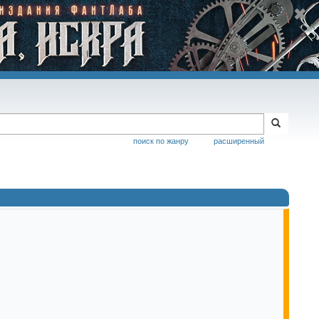
поиск по жанру
расширенный