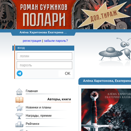
Алёна Харитонова Екатерина ...
регистрация
|
забыли пароль?
вход
OK
Алёна Харитонова, Екатерин
Главная
Авторы, книги
Новинки и планы
Награды, премии
Рейтинги