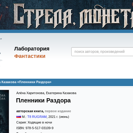
Лаборатория
Фантастики
а Казакова «Пленники Раздора»
Алёна Харитонова
,
Екатерина Казакова
Пленники Раздора
авторская книга,
первое издание
М.:
T8 RUGRAM
,
2021
г. (июнь)
Серия:
Ходящие в ночи
ISBN:
978-5-517-03109-9