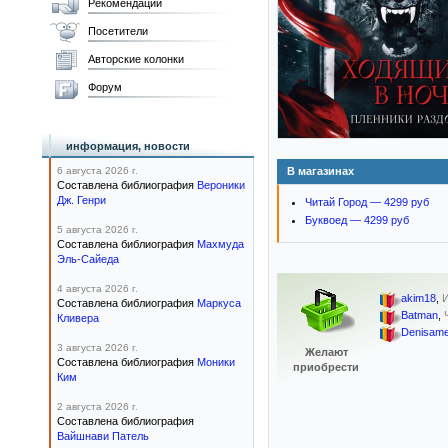
Рекомендации
Посетители
Авторские колонки
Форум
информация, новости
6 августа 2026 г.
В магазинах
Составлена библиография
Вероники
Дж. Генри
Читай Город — 4299 руб
Буквоед — 4299 руб
5 августа 2026 г.
Составлена библиография
Махмуда
Эль-Сайеда
4 августа 2026 г.
akim18
,
Составлена библиография
Маркуса
Batman
,
Кливера
Denisam
3 августа 2026 г.
Желают
Составлена библиография
Моники
приобрести
Ким
2 августа 2026 г.
Составлена библиография
Вайшнави Патель