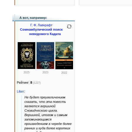
А вот, например:
Г. Ф. Лавкрафт
Сомнамбулический поиск
неведомого Кадата
2025
2023
2022
Рейтинг:
8
(1227)
Lilian
:
Не будет преувеличением
сказать, что эта повесть
является вершиной
Сновидческого цикла.
Вершиной, итогом и самым
запоминающимся
произведением в череде более
ранних и куда более коротких