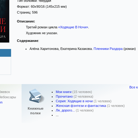
Тип обложки:
твёрдая
Формат:
60x90/16
(145x215 мм)
Страниц:
596
Описание:
Третий роман цикла
«Ходящие В Ночи»
.
Художник не указан.
Содержание
:
Алёна Харитонова, Екатерина Казакова.
Пленники Раздора
(роман)
Все 
Мои книги
(15 человек)
Ижевск
Прочитано
(2 человека)
Чебоксары
Серия: Ходящие в ночи
(1 человек)
en
Женская фэнтези и фантастика
(1 человек)
Книжные
Ля, дорого...
(1 человек)
полки
...