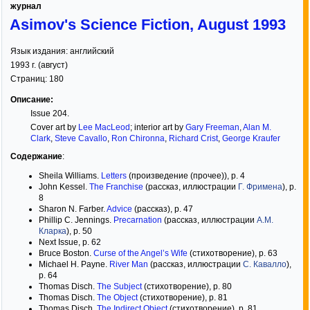
журнал
Asimov's Science Fiction, August 1993
Язык издания:
английский
1993
г. (
август
)
Страниц:
180
Описание:
Issue 204.
Cover art by
Lee MacLeod
; interior art by
Gary Freeman
,
Alan M.
Clark
,
Steve Cavallo
,
Ron Chironna
,
Richard Crist
,
George Kraufer
Содержание
:
Sheila Williams.
Letters
(произведение (прочее)), p. 4
John Kessel.
The Franchise
(рассказ, иллюстрации
Г. Фримена
), p.
8
Sharon N. Farber.
Advice
(рассказ), p. 47
Phillip C. Jennings.
Precarnation
(рассказ, иллюстрации
А.М.
Кларка
), p. 50
Next Issue, p. 62
Bruce Boston.
Curse of the Angel’s Wife
(стихотворение), p. 63
Michael H. Payne.
River Man
(рассказ, иллюстрации
С. Кавалло
),
p. 64
Thomas Disch.
The Subject
(стихотворение), p. 80
Thomas Disch.
The Object
(стихотворение), p. 81
Thomas Disch.
The Indirect Object
(стихотворение), p. 81