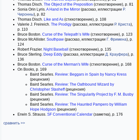
Thomas Disch.
The Object of the Preposition
(стихотворение), p. 81
Sonia Orin Lyris.
A Hand in the Mirror
(рассказ, иллюстрации
Р.
Чиронны
), p. 82
Thomas Disch.
Like and As
(стихотворение), p. 108
Valerie J. Freireich.
The Prodigy
(рассказ, иллюстрации
Р. Криста
),
p. 110
Bruce Boston.
Curse of the Telepath’s Wife
(стихотворение), p. 123
Bruce McAllister.
Southpaw
(рассказ, иллюстрации
Г. Фримена
), p.
124
Robert Frazier.
Night Baseball
(стихотворение), p. 135
Bruce Sterling.
Deep Eddy
(рассказ, иллюстрации
Д. Крауфера
), p.
136
Bruce Boston.
Curse of the Merman's Wife
(стихотворение), p. 168
On Books, p. 169
Baird Searles.
Review: Beggars in Spain by Nancy Kress
(рецензия)
Baird Searles.
Review: The Oathbound Wizard by
Christopher Stasheff
(рецензия)
Baird Searles.
Review: The Singularity Project by F. M. Busby
(рецензия)
Baird Searles.
Review: The Haunted Pampero by William
Hope Hodgson
(рецензия)
Erwin S. Strauss.
SF Conventional Calendar
(заметка), p. 176
сравнить >>