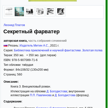
Леонид Платов
Секретный фарватер
авторская книга,
часть собрания сочинений
Рязань:
Издатель Митин А.С.
,
2021
г.
Серия:
Библиотека приключений и научной фантастики. Золотая полка
Тираж:
350 экз. + 350 экз. (доп.тираж)
ISBN:
978-5-907089-71-6
Тип обложки:
твёрдая
Формат:
84x108/32
(130x200 мм)
Страниц:
560
Описание:
Книга 3. Внецикловый роман.
Иллюстрация на обложке
Д. Богодистова
; внутренние
иллюстрации
П.П. Павлинова
и
Д. Богодистова
(форзац).
Содержание
: