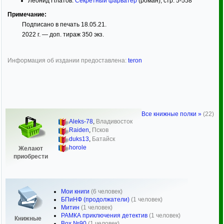
Леонид Платов.
Секретный фарватер
(роман), стр. 5-558
Примечание:
Подписано в печать 18.05.21.
2022 г. — доп. тираж 350 экз.
Информация об издании предоставлена:
teron
Все книжные полки »
(22)
Aleks-78
,
Владивосток
Raiden
,
Псков
duks13
,
Батайск
horole
Желают
приобрести
Мои книги
(6 человек)
БПиНФ (продолжатели)
(1 человек)
Митин
(1 человек)
РАМКА приключения детектив
(1 человек)
Книжные
Box №90
(1 человек)