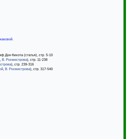
скаковой
.
ф Дон-Кихота (статья), стр. 5-10
,
В. Рохмистрова
), стр. 11-238
истрова
), стр. 239-316
ой
,
В. Рохмистрова
), стр. 317-540