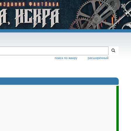
поиск по жанру
расширенный