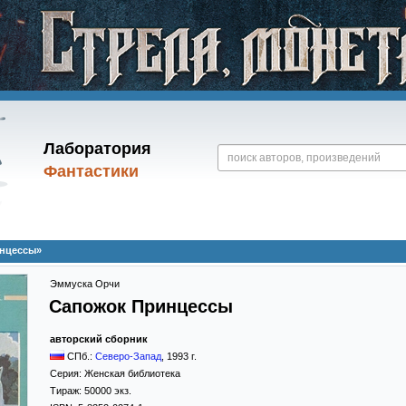
Лаборатория
Фантастики
инцессы»
Эммуска Орчи
Сапожок Принцессы
авторский сборник
СПб.:
Северо-Запад
,
1993
г.
Серия:
Женская библиотека
Тираж:
50000 экз.