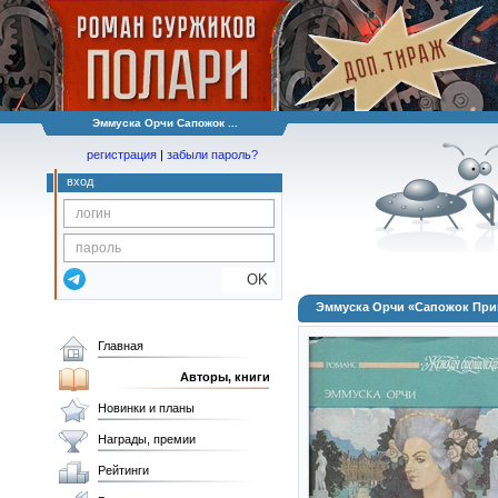
Эммуска Орчи Сапожок ...
регистрация
|
забыли пароль?
вход
OK
Эммуска Орчи «Сапожок Пр
Главная
Авторы, книги
Новинки и планы
Награды, премии
Рейтинги