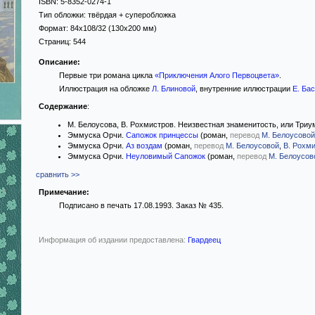
ISBN:
5-8352-0274-1
Тип обложки:
твёрдая
+ суперобложка
Формат:
84x108/32
(130x200 мм)
Страниц:
544
Описание:
Первые три романа цикла
«Приключения Алого Первоцвета»
.
Иллюстрация на обложке
Л. Блиновой
, внутренние иллюстрации
Е. Ба
Содержание
:
М. Белоусова, В. Рохмистров. Неизвестная знаменитость, или Триум
Эммуска Орчи.
Сапожок принцессы
(роман,
перевод
М. Белоусовой
Эммуска Орчи.
Аз воздам
(роман,
перевод
М. Белоусовой
,
В. Рохм
Эммуска Орчи.
Неуловимый Сапожок
(роман,
перевод
М. Белоусов
сравнить >>
Примечание:
Подписано в печать 17.08.1993. Заказ № 435.
Информация об издании предоставлена:
Гвардеец