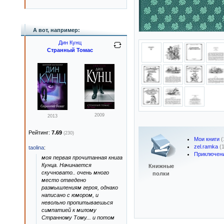
А вот, например:
Дин Кунц
Странный Томас
2009
2013
Рейтинг:
7.69
(230)
Мои книги
(
zel.ramka
(
taolina
:
Приключен
моя первая прочитанная книга
Кунца. Начинается
Книжные
скучновато.. очень много
полки
место отведено
размышлениям героя, однако
написано с юмором, и
невольно пропитываешься
симпатией к милому
Странному Тому... и потом