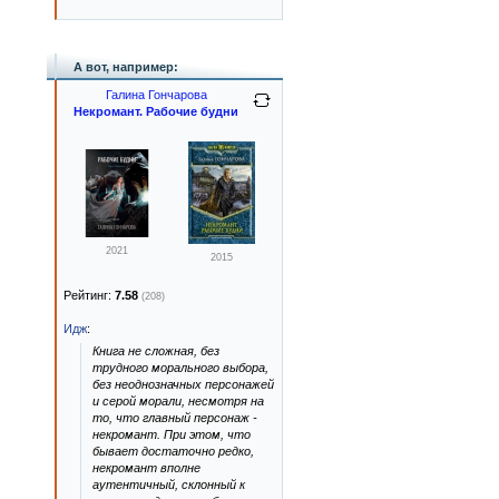
А вот, например:
Галина Гончарова
Некромант. Рабочие будни
2021
2015
Рейтинг:
7.58
(208)
Идж
:
Книга не сложная, без
трудного морального выбора,
без неоднозначных персонажей
и серой морали, несмотря на
то, что главный персонаж -
некромант. При этом, что
бывает достаточно редко,
некромант вполне
аутентичный, склонный к