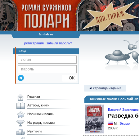
fantlab ru
регистрация
|
забыли пароль?
вход
OK
◄ страница издания
Главная
Книжные полки Василий Звя
Авторы, книги
Василий Звягинцев
Новинки и планы
Разведка 
Награды, премии
М.:
Эксмо
2009 г.
Рейтинги