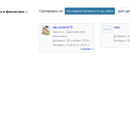
Сортировать по:
последней активности на сайте
дате до
а в фантастике
(2
AlexanderN79
vitan
Украина, Одесская обл.,
Ильичевск
Добавил: 20
Добавил: 26 ноября 2016 г.
Заходил: 29
Заходил: 2 августа 2026 г.
к полке >