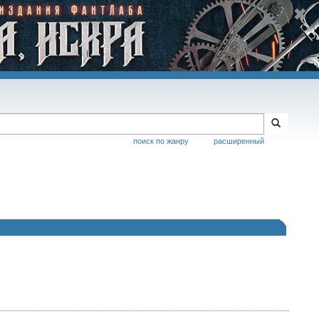
поиск по жанру
расширенный