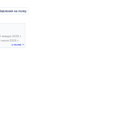
бавления на полку
 января 2026 г.
 июля 2026 г.
к полке >