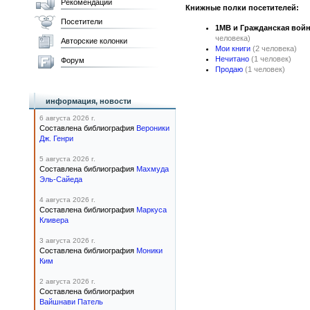
Рекомендации
Книжные полки посетителей:
Посетители
1МВ и Гражданская войн
человека)
Авторские колонки
Мои книги
(2 человека)
Нечитано
(1 человек)
Форум
Продаю
(1 человек)
информация, новости
6 августа 2026 г.
Составлена библиография
Вероники
Дж. Генри
5 августа 2026 г.
Составлена библиография
Махмуда
Эль-Сайеда
4 августа 2026 г.
Составлена библиография
Маркуса
Кливера
3 августа 2026 г.
Составлена библиография
Моники
Ким
2 августа 2026 г.
Составлена библиография
Вайшнави Патель