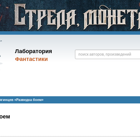
Лаборатория
Фантастики
гинцев «Разведка боем»
боем