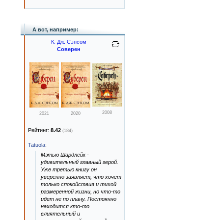
А вот, например:
К. Дж. Сэнсом
Соверен
2008
2021
2020
Рейтинг:
8.42
(184)
Tatuola
:
Мэтью Шардлейк -
удивительный главный герой.
Уже третью книгу он
уверенно заявляет, что хочет
только спокойствия и тихой
размеренной жизни, но что-то
идет не по плану. Постоянно
находится кто-то
влиятельный и