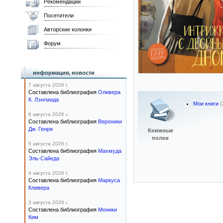
Рекомендации
Посетители
Авторские колонки
Форум
информация, новости
7 августа 2026 г.
Составлена библиография
Оливера
К. Лэнгмида
Мои книги
(
6 августа 2026 г.
Составлена библиография
Вероники
Дж. Генри
Книжные
полки
5 августа 2026 г.
Составлена библиография
Махмуда
Эль-Сайеда
4 августа 2026 г.
Составлена библиография
Маркуса
Кливера
3 августа 2026 г.
Составлена библиография
Моники
Ким