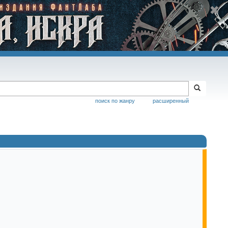
поиск по жанру
расширенный