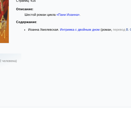
Страниц:
416
Описание:
Шестой роман цикла
«Пани Иоанна»
.
Содержание
:
Иоанна Хмелевская.
Интрижка с двойным дном
(роман,
перевод
В.
2 человека)