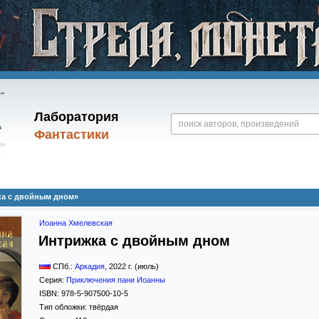
Лаборатория
Фантастики
ка с двойным дном»
Иоанна Хмелевская
Интрижка с двойным дном
СПб.:
Аркадия
,
2022
г. (июль)
Серия:
Приключения пани Иоанны
ISBN:
978-5-907500-10-5
Тип обложки:
твёрдая