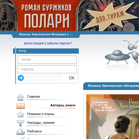
Иоанна Хмелевская Интрижка с ...
регистрация
|
забыли пароль?
вход
OK
Иоанна Хмелевская «Интриж
Главная
Авторы, книги
Новинки и планы
Награды, премии
Рейтинги