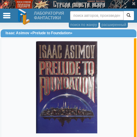
ЛАБОРАТОРИЯ
ФАНТАСТИКИ
поиск по жанру
расширенный
Isaac Asimov «Prelude to Foundation»