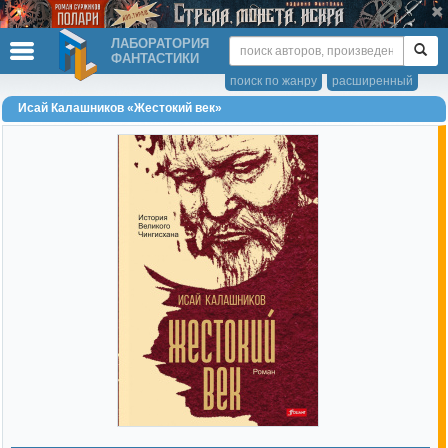
ЛАБОРАТОРИЯ
ФАНТАСТИКИ
поиск по жанру
расширенный
Исай Калашников «Жестокий век»