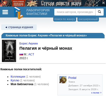
ЛАБОРАТОРИЯ
ФАНТАСТИКИ
поиск по жанру
расширенный
◄ страница издания
Книжные полки Борис Акунин «Пелагия и чёрный монах»
Борис Акунин
Пелагия и чёрный монах
М.:
АСТ
2022 г.
Книжные полки посетителей:
Коллекции
(1 человек)
Postal
Куплю
(1 человек)
Томск
Моя библиотека
(1 человек)
Добавил: 27 октября 2023 г.
Заходил: 8 августа 2026 г.
к полке >