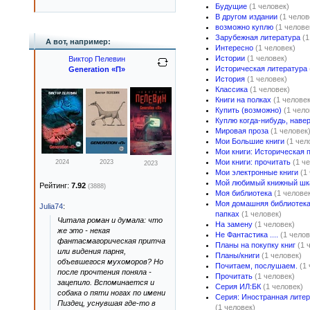
Будущие
(1 человек)
В другом издании
(1 челов
возможно куплю
(1 челове
Зарубежная литература
(1
А вот, например:
Интересно
(1 человек)
Истории
(1 человек)
Виктор Пелевин
Историческая литература
Generation «П»
История
(1 человек)
Классика
(1 человек)
Книги на полках
(1 человек
Купить (возможно)
(1 чело
Куплю когда-нибудь, наве
Мировая проза
(1 человек
Мои Большие книги
(1 чел
Мои книги: Историческая 
Мои книги: прочитать
(1 ч
2024
2023
2023
Мои электронные книги
(1
Мой любимый книжный ш
Рейтинг:
7.92
(3888)
Моя библиотека
(1 челове
Моя домашняя библиотека 
Julia74
:
папках
(1 человек)
Читала роман и думала: что
На замену
(1 человек)
же это - некая
Не Фантастика ....
(1 челов
фантасмагорическая притча
Планы на покупку книг
(1 
или видения парня,
Планы/книги
(1 человек)
объевшегося мухоморов? Но
Почитаем, послушаем.
(1
после прочтения поняла -
Прочитать
(1 человек)
зацепило. Вспоминается и
Серия ИЛ:БК
(1 человек)
собака о пяти ногах по имени
Серия: Иностранная литер
Пиздец, уснувшая где-то в
(1 человек)