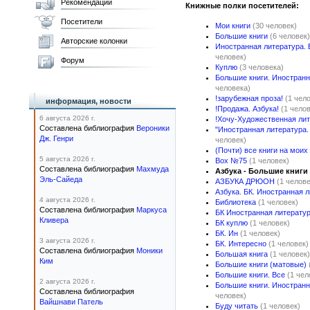
Рекомендации
Книжные полки посетителей:
Посетители
Мои книги
(30 человек)
Большие книги
(6 человек)
Авторские колонки
Иностранная литература. 
человек)
Форум
Куплю
(3 человека)
Большие книги. Иностранн
человека)
!зарубежная проза!
(1 чел
информация, новости
!Продажа. Азбука!
(1 чело
6 августа 2026 г.
!Хочу-Художественная ли
Составлена библиография
Вероники
"Иностранная литература.
Дж. Генри
человек)
(Почти) все книги на моих
5 августа 2026 г.
Box №75
(1 человек)
Составлена библиография
Махмуда
Азбука - Большие книги
Эль-Сайеда
АЗБУКА ДРЮОН
(1 челове
Азбука. БК. Иностранная 
4 августа 2026 г.
Библиотека
(1 человек)
Составлена библиография
Маркуса
БК Иностранная литерату
Кливера
БК куплю
(1 человек)
БК. Ин
(1 человек)
3 августа 2026 г.
БК. Интересно
(1 человек)
Составлена библиография
Моники
Большая книга
(1 человек)
Ким
Большие книги (матовые)
Большие книги. Все
(1 чел
2 августа 2026 г.
Большие книги. Иностранн
Составлена библиография
человек)
Вайшнави Патель
Буду читать
(1 человек)