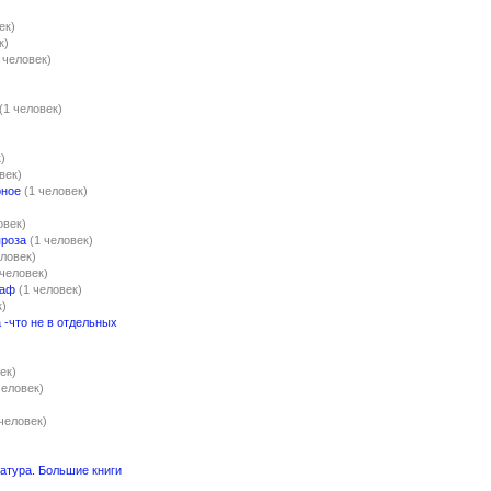
ек)
к)
 человек)
(1 человек)
)
век)
рное
(1 человек)
)
овек)
проза
(1 человек)
еловек)
 человек)
каф
(1 человек)
к)
-что не в отдельных
ек)
человек)
 человек)
атура. Большие книги