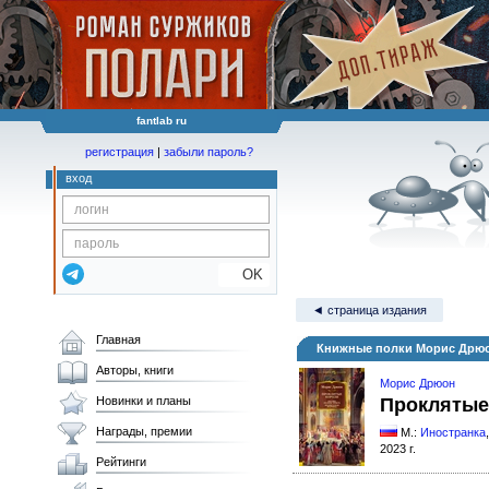
fantlab ru
регистрация
|
забыли пароль?
вход
OK
◄ страница издания
Главная
Книжные полки Морис Дрюон
Авторы, книги
Морис Дрюон
Новинки и планы
Проклятые
Награды, премии
М.:
Иностранка
2023 г.
Рейтинги