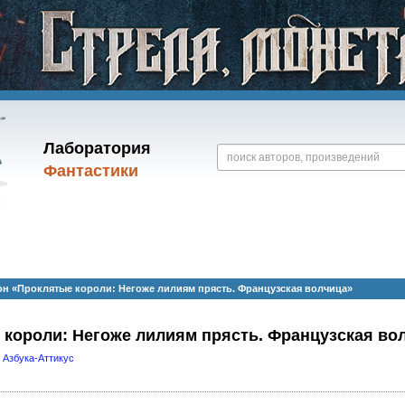
Лаборатория
Фантастики
 «Проклятые короли: Негоже лилиям прясть. Французская волчица»
 короли: Негоже лилиям прясть. Французская во
,
Азбука-Аттикус