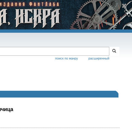
поиск по жанру
расширенный
лчица