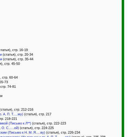
татья), стр. 16-19
ии
(статья), стр. 20-34
ии
(статья), стр. 35-44
), стр. 45-50
, стр. 60-64
 65-73
 стр. 74-81
ми
(статья), стр. 212-216
 А. П. Т.....му)
(статья), стр. 217
тр. 218-221
икой (Письмо к Л**)
(статья), стр. 222-223
. С......ой)
(статья), стр. 224-225
м (Письмо к Н. М. Я.....ву)
(статья), стр. 226-234