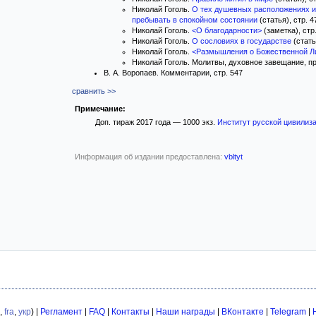
Николай Гоголь.
О тех душевных расположениях и
пребывать в спокойном состоянии
(статья), стр. 4
Николай Гоголь.
<О благодарности>
(заметка), стр
Николай Гоголь.
О сословиях в государстве
(стать
Николай Гоголь.
<Размышления о Божественной Л
Николай Гоголь. Молитвы, духовное завещание, пр
В. А. Воропаев. Комментарии, стр. 547
сравнить >>
Примечание:
Доп. тираж 2017 года — 1000 экз.
Институт русской цивилиз
Информация об издании предоставлена:
vbltyt
,
fra
,
укр
) |
Регламент
|
FAQ
|
Контакты
|
Наши награды
|
ВКонтакте
|
Telegram
|