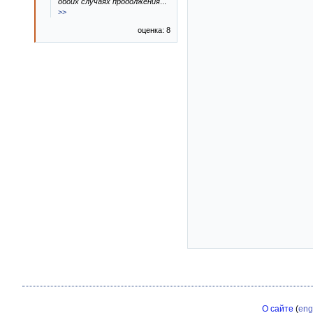
обоих случаях продолжения
...
>>
оценка: 8
О сайте
(
eng