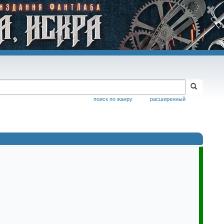
поиск по жанру
расширенный