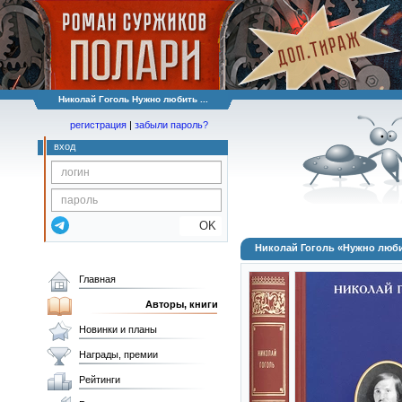
Николай Гоголь Нужно любить ...
регистрация
|
забыли пароль?
вход
OK
Николай Гоголь «Нужно люб
Главная
Авторы, книги
Новинки и планы
Награды, премии
Рейтинги