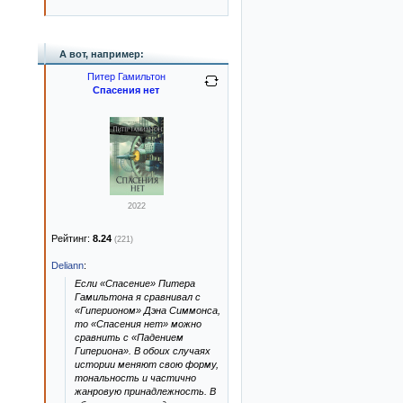
А вот, например:
Питер Гамильтон
Спасения нет
2022
Рейтинг:
8.24
(221)
Deliann
:
Если «Спасение» Питера
Гамильтона я сравнивал с
«Гиперионом» Дэна Симмонса,
то «Спасения нет» можно
сравнить с «Падением
Гипериона». В обоих случаях
истории меняют свою форму,
тональность и частично
жанровую принадлежность. В