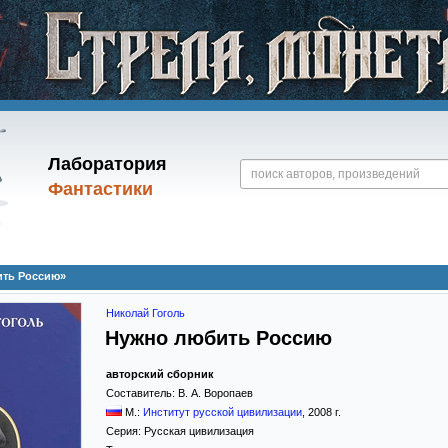
Лаборатория
Фантастики
ить Россию»
Николай Гоголь
Нужно любить Россию
авторский сборник
Составитель:
В. А. Воропаев
М.:
Институт русской цивилизации
,
2008
г.
Серия:
Русская цивилизация