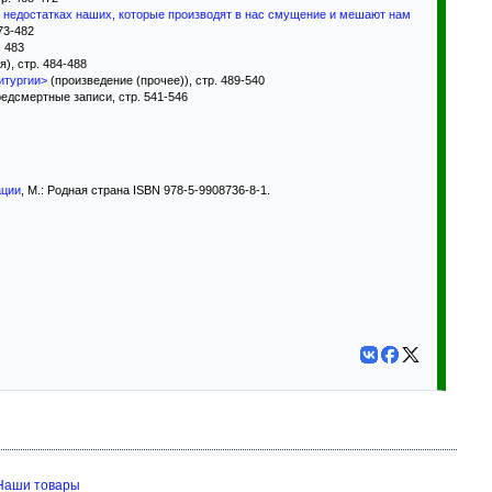
 недостатках наших, которые производят в нас смущение и мешают нам
73-482
. 483
я), стр. 484-488
итургии>
(произведение (прочее)), стр. 489-540
едсмертные записи, стр. 541-546
ации
, М.: Родная страна ISBN 978-5-9908736-8-1.
Наши товары