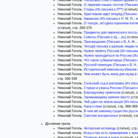
Николай Гоголь.
Несколько слов о нашей церкви и ду
Николай Гоголь.
О лиризме наших поэтов (Письмо к 
Николай Гоголь.
Споры (Из письма к Л***)
(статья),
Николай Гоголь.
Христианин идет вперед (Письмо к 
Николай Гоголь.
Карамзин (Из письма к Н. М. Я....в
Николай Гоголь.
О театре, об одностороннем взгляд
(статья), стр. 260-270
Николай Гоголь.
Предметы для лирического поэта в
Николай Гоголь.
Советы (Письмо к Щ.....ву)
(статья
Николай Гоголь.
Просвещение (Письмо к В. А. Ж....
Николай Гоголь.
Четыре письма к разным лицам п
Николай Гоголь.
Нужно любить Россию (Из письма к г
Николай Гоголь.
Нужно проездиться по России (Из пи
Николай Гоголь.
Что такое губернаторша (Письмо к А.
Николай Гоголь.
Русской помещик (Письмо к Б. Н. Б
Николай Гоголь.
Исторический живописец Иванов (Пис
Николай Гоголь.
Чем может быть жена для мужа в
стр. 336-339
Николай Гоголь.
Сельский суд и расправа (Из пись
Николай Гоголь.
Страхи и ужасы России (Письмо к гр
Николай Гоголь.
Близорукому приятелю
(статья), с
Николай Гоголь.
Занимающему важное место
(стат
Николай Гоголь.
Чей удел на земле выше (Из письма 
Николай Гоголь.
Напутствие
(статья), стр. 368-369
Николай Гоголь.
В чем же наконец существо русск
Николай Гоголь.
Светлое воскресенье
(статья), ст
Духовная проза
Николай Гоголь.
Авторская исповедь
(статья), стр
Николай гоголь.
Искусство есть примирение с жи
Николай Гоголь.
Правило жития в мире
(статья), с