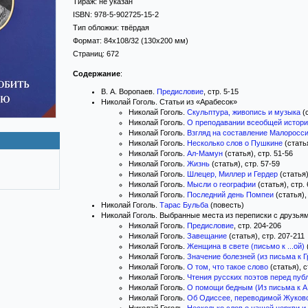
Тираж:
не указан
ISBN:
978-5-902725-15-2
Тип обложки:
твёрдая
Формат:
84x108/32
(130x200 мм)
Страниц:
672
Содержание
:
В. А. Воропаев.
Предисловие
, стр. 5-15
Николай Гоголь. Статьи из «Арабесок»
Николай Гоголь.
Скульптура, живопись и музыка
(с
Николай Гоголь.
О преподавании всеобщей истор
Николай Гоголь.
Взгляд на составление Малоросс
Николай Гоголь.
Несколько слов о Пушкине
(статья
Николай Гоголь.
Ал-Мамун
(статья), стр. 51-56
Николай Гоголь.
Жизнь
(статья), стр. 57-59
Николай Гоголь.
Шлецер, Миллер и Гердер
(статья)
Николай Гоголь.
Мысли о географии
(статья), стр.
Николай Гоголь.
Последний день Помпеи
(статья),
Николай Гоголь.
Тарас Бульба
(повесть)
Николай Гоголь. Выбранные места из переписки с друзья
Николай Гоголь.
Предисловие
, стр. 204-206
Николай Гоголь.
Завещание
(статья), стр. 207-211
Николай Гоголь.
Женщина в свете (письмо к ...ой)
Николай Гоголь.
Значение болезней (из письма к Гр.
Николай Гоголь.
О том, что такое слово
(статья), с
Николай Гоголь.
Чтения русских поэтов перед публ
Николай Гоголь.
О помощи бедным (Из письма к А. О
Николай Гоголь.
Об Одиссее, переводимой Жуковски