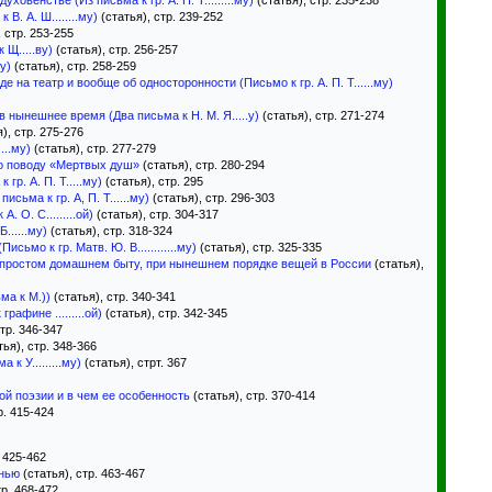
ховенстве (Из письма к гр. А. П. Т.........му)
(статья), стр. 235-238
В. А. Ш........му)
(статья), стр. 239-252
 стр. 253-255
Щ.....ву)
(статья), стр. 256-257
у)
(статья), стр. 258-259
е на театр и вообще об односторонности (Письмо к гр. А. П. Т......му)
 нынешнее время (Два письма к Н. М. Я.....у)
(статья), стр. 271-274
), стр. 275-276
...му)
(статья), стр. 277-279
о поводу «Мертвых душ»
(статья), стр. 280-294
р. А. П. Т.....му)
(статья), стр. 295
сьма к гр. А, П. Т......му)
(статья), стр. 296-303
 О. С.........ой)
(статья), стр. 304-317
......му)
(статья), стр. 318-324
ьмо к гр. Матв. Ю. В............му)
(статья), стр. 325-335
 простом домашнем быту, при нынешнем порядке вещей в России
(статья),
ма к М.))
(статья), стр. 340-341
афине .........ой)
(статья), стр. 342-345
тр. 346-347
ья), стр. 348-366
к У.........му)
(статья), стрт. 367
ой поэзии и в чем ее особенность
(статья), стр. 370-414
р. 415-424
. 425-462
знью
(статья), стр. 463-467
тр. 468-472