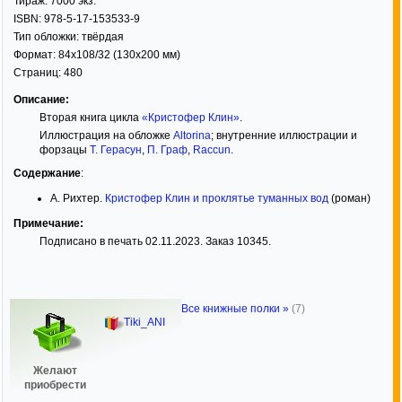
Тираж:
7000 экз.
ISBN:
978-5-17-153533-9
Тип обложки:
твёрдая
Формат:
84x108/32
(130x200 мм)
Страниц:
480
Описание:
Вторая книга цикла
«Кристофер Клин»
.
Иллюстрация на обложке
Altorina
; внутренние иллюстрации и
форзацы
Т. Герасун
,
П. Граф
,
Raccun
.
Содержание
:
А. Рихтер.
Кристофер Клин и проклятье туманных вод
(роман)
Примечание:
Подписано в печать 02.11.2023. Заказ 10345.
Все книжные полки »
(7)
Tiki_ANI
Желают
приобрести