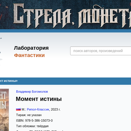
Лаборатория
Фантастики
нт истины»
Владимир Богомолов
Момент истины
М.:
Рипол-Классик
,
2023
г.
Тираж:
не указан
ISBN:
978-5-386-15073-0
Тип обложки:
твёрдая