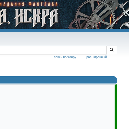
поиск по жанру
расширенный