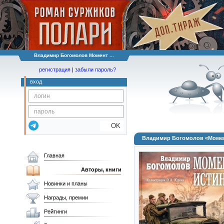
Владимир Богомолов Момент ...
регистрация
|
забыли пароль?
вход
OK
Владимир Богомолов «Моме
Главная
Авторы, книги
Новинки и планы
Награды, премии
Рейтинги