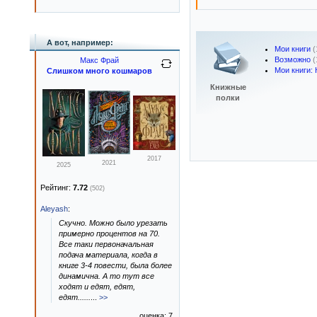
А вот, например:
Мои книги
(
Возможно
(
Макс Фрай
Мои книги: 
Слишком много кошмаров
Книжные
полки
2017
2021
2025
Рейтинг:
7.72
(502)
Aleyash
:
Скучно. Можно было урезать
примерно процентов на 70.
Все таки первоначальная
подача материала, когда в
книге 3-4 повести, была более
динамична. А то тут все
ходят и едят, едят,
едят......
...
>>
оценка: 7