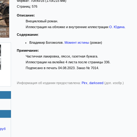
Формат:
70x90/16
(170x215 мм)
Страниц:
576
Описание:
Внецикловый роман.
Иллюстрация на обложке и внутренние иллюстрации
О. Юдина
.
Содержание
:
Владимир Богомолов.
Момент истины
(роман)
Примечание:
Частичная лакировка, ляссе, газетная бумага.
Иллюстрации на вклейке 4 листа после страницы 336.
Подписано в печать 04.08.2023. Заказ № 7014.
Информация об издании предоставлена:
Pirx
,
darkseed
(доп. изобр.)
 руб