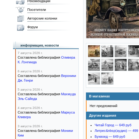
Рекомендации
Посетители
Авторские колонки
Форум
информация, новости
7 августа 2026 г.
Составлена библиография
Оливера
К. Лэнгмида
6 августа 2026 г.
Составлена библиография
Вероники
Дж. Генри
5 августа 2026 г.
Составлена библиография
Махмуда
В магазинах
Эль-Сайеда
Нет предложений
4 августа 2026 г.
Составлена библиография
Маркуса
Другие издания
Кливера
Читай Город — 649 руб
3 августа 2026 г.
Составлена библиография
Моники
Литрес&nbsp(аудио) — 499
Ким
Буквоед — 649 руб