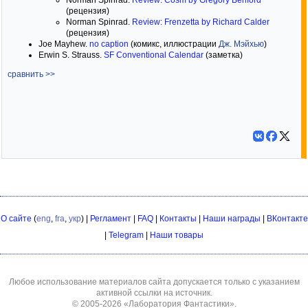
Norman Spinrad.
Review: Cosm by Gregory Benford
(рецензия)
Norman Spinrad.
Review: Frenzetta by Richard Calder
(рецензия)
Joe Mayhew.
no caption
(комикс, иллюстрации
Дж. Мэйхью
)
Erwin S. Strauss.
SF Conventional Calendar
(заметка)
сравнить >>
О сайте
(
eng
,
fra
,
укр
) |
Регламент
|
FAQ
|
Контакты
|
Наши награды
|
ВКонтакте
|
Telegram
|
Наши товары
Любое использование материалов сайта допускается только с указанием
активной ссылки на источник.
© 2005-2026
«Лаборатория Фантастики»
.