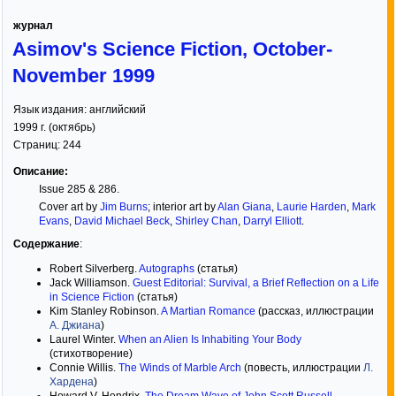
журнал
Asimov's Science Fiction, October-
November 1999
Язык издания:
английский
1999
г. (
октябрь
)
Страниц:
244
Описание:
Issue 285 & 286.
Cover art by
Jim Burns
; interior art by
Alan Giana
,
Laurie Harden
,
Mark
Evans
,
David Michael Beck
,
Shirley Chan
,
Darryl Elliott
.
Содержание
:
Robert Silverberg.
Autographs
(статья)
Jack Williamson.
Guest Editorial: Survival, a Brief Reflection on a Life
in Science Fiction
(статья)
Kim Stanley Robinson.
A Martian Romance
(рассказ, иллюстрации
А. Джиана
)
Laurel Winter.
When an Alien Is Inhabiting Your Body
(стихотворение)
Connie Willis.
The Winds of Marble Arch
(повесть, иллюстрации
Л.
Хардена
)