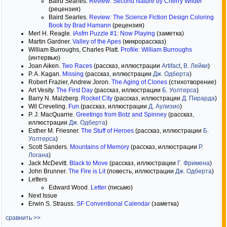
Baird Searles.
Review: Second Nature by Cherry Wilder
(рецензия)
Baird Searles.
Review: The Science Fiction Design Coloring
Book by Brad Hamann
(рецензия)
Merl H. Reagle.
IAsfm Puzzle #1: Now Playing
(заметка)
Martin Gardner.
Valley of the Apes
(микрорассказ)
William Burroughs, Charles Platt.
Profile: William Burroughs
(интервью)
Joan Aiken.
Two Races
(рассказ, иллюстрации
Artifact
,
В. Лейки
)
P. A. Kagan.
Missing
(рассказ, иллюстрации
Дж. Одберта
)
Robert Frazier, Andrew Joron.
The Aging of Clones
(стихотворение)
Art Vesity.
The First Day
(рассказ, иллюстрации
Б. Уолтерса
)
Barry N. Malzberg.
Rocket City
(рассказ, иллюстрации
Д. Пирарда
)
Wil Creveling.
Fun
(рассказ, иллюстрации
Д. Аулизио
)
P. J. MacQuarrie.
Greetings from Botz and Spinney
(рассказ,
иллюстрации
Дж. Одберта
)
Esther M. Friesner.
The Stuff of Heroes
(рассказ, иллюстрации
Б.
Уолтерса
)
Scott Sanders.
Mountains of Memory
(рассказ, иллюстрации
Р.
Логана
)
Jack McDevitt.
Black to Move
(рассказ, иллюстрации
Г. Фримена
)
John Brunner.
The Fire is Lit
(повесть, иллюстрации
Дж. Одберта
)
Letters
Edward Wood.
Letter
(письмо)
Next Issue
Erwin S. Strauss.
SF Conventional Calendar
(заметка)
сравнить >>