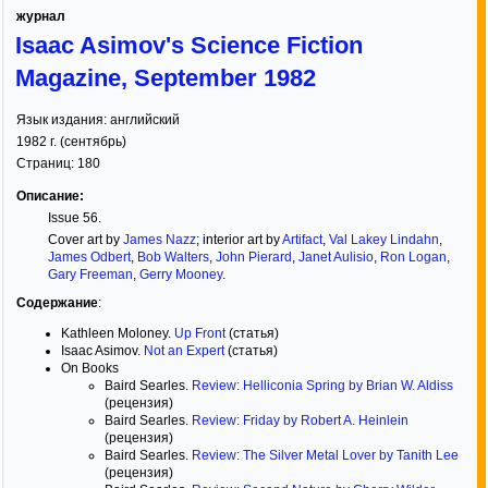
журнал
Isaac Asimov's Science Fiction
Magazine, September 1982
Язык издания:
английский
1982
г. (
сентябрь
)
Страниц:
180
Описание:
Issue 56.
Cover art by
James Nazz
; interior art by
Artifact
,
Val Lakey Lindahn
,
James Odbert
,
Bob Walters
,
John Pierard
,
Janet Aulisio
,
Ron Logan
,
Gary Freeman
,
Gerry Mooney
.
Содержание
:
Kathleen Moloney.
Up Front
(статья)
Isaac Asimov.
Not an Expert
(статья)
On Books
Baird Searles.
Review: Helliconia Spring by Brian W. Aldiss
(рецензия)
Baird Searles.
Review: Friday by Robert A. Heinlein
(рецензия)
Baird Searles.
Review: The Silver Metal Lover by Tanith Lee
(рецензия)