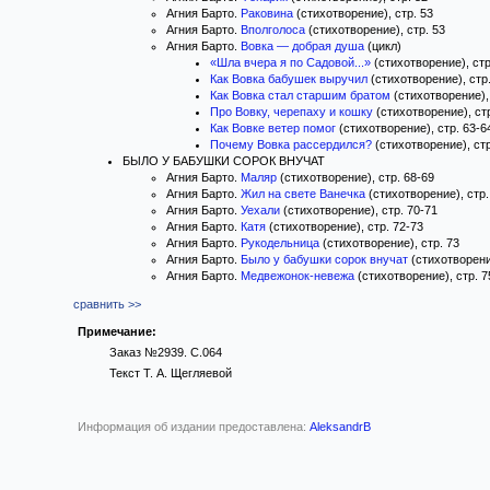
Агния Барто.
Раковина
(стихотворение), стр. 53
Агния Барто.
Вполголоса
(стихотворение), стр. 53
Агния Барто.
Вовка — добрая душа
(цикл)
«Шла вчера я по Садовой...»
(стихотворение), стр
Как Вовка бабушек выручил
(стихотворение), стр.
Как Вовка стал старшим братом
(стихотворение), 
Про Вовку, черепаху и кошку
(стихотворение), стр
Как Вовке ветер помог
(стихотворение), стр. 63-6
Почему Вовка рассердился?
(стихотворение), стр
БЫЛО У БАБУШКИ СОРОК ВНУЧАТ
Агния Барто.
Маляр
(стихотворение), стр. 68-69
Агния Барто.
Жил на свете Ванечка
(стихотворение), стр.
Агния Барто.
Уехали
(стихотворение), стр. 70-71
Агния Барто.
Катя
(стихотворение), стр. 72-73
Агния Барто.
Рукодельница
(стихотворение), стр. 73
Агния Барто.
Было у бабушки сорок внучат
(стихотворение
Агния Барто.
Медвежонок-невежа
(стихотворение), стр. 7
сравнить >>
Примечание:
Заказ №2939. С.064
Текст Т. А. Щегляевой
Информация об издании предоставлена:
AleksandrB