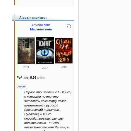
А вот, например:
Стивен Кинг
Мёртвая зона
2015
2021
2017
Рейтинг:
8.36
(3960)
baroni
:
Первое произведение С. Кинга,
с которым почти что
четверть века тому назад
познакомился русский
(советский) читатель.
Публикации Кинга
способствовали причины
политические - в США
президентствовал Рейган, в