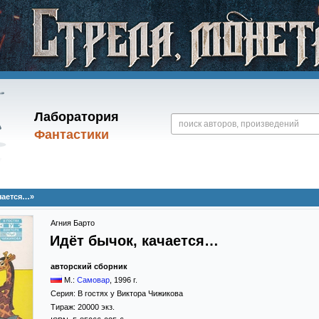
Лаборатория
Фантастики
чается…»
Агния Барто
Идёт бычок, качается…
авторский сборник
М.:
Самовар
,
1996
г.
Серия:
В гостях у Виктора Чижикова
Тираж:
20000 экз.