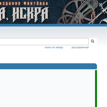
поиск по жанру
расширенный