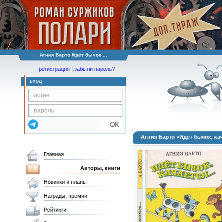
Агния Барто Идёт бычок ...
регистрация
|
забыли пароль?
вход
OK
Агния Барто «Идёт бычок, ка
Главная
Авторы, книги
Новинки и планы
Награды, премии
Рейтинги