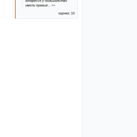
конгрессе у большинство
имели правые
...
>>
оценка: 10