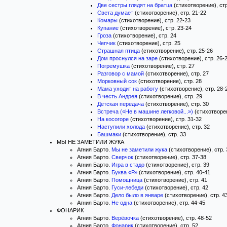
Две сестры глядят на братца
(стихотворение), стр
Света думает
(стихотворение), стр. 21-22
Комары
(стихотворение), стр. 22-23
Купание
(стихотворение), стр. 23-24
Гроза
(стихотворение), стр. 24
Чепчик
(стихотворение), стр. 25
Страшная птица
(стихотворение), стр. 25-26
Дом проснулся на заре
(стихотворение), стр. 26-
Погремушка
(стихотворение), стр. 27
Разговор с мамой
(стихотворение), стр. 27
Морковный сок
(стихотворение), стр. 28
Мама уходит на работу
(стихотворение), стр. 28-
В честь Андрея
(стихотворение), стр. 29
Детская передача
(стихотворение), стр. 30
Встреча («Не в машине легковой...»)
(стихотворен
На косогоре
(стихотворение), стр. 31-32
Наступили холода
(стихотворение), стр. 32
Башмаки
(стихотворение), стр. 33
МЫ НЕ ЗАМЕТИЛИ ЖУКА
Агния Барто.
Мы не заметили жука
(стихотворение), стр. 
Агния Барто.
Сверчок
(стихотворение), стр. 37-38
Агния Барто.
Игра в стадо
(стихотворение), стр. 39
Агния Барто.
Буква «Р»
(стихотворение), стр. 40-41
Агния Барто.
Помощница
(стихотворение), стр. 41
Агния Барто.
Гуси-лебеди
(стихотворение), стр. 42
Агния Барто.
Дело было в январе
(стихотворение), стр. 4
Агния Барто.
Не одна
(стихотворение), стр. 44-45
ФОНАРИК
Агния Барто.
Верёвочка
(стихотворение), стр. 48-52
Агния Барто.
Фонарик
(стихотворение), стр. 52