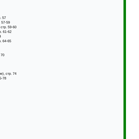
. 57
 57-59
стр. 59-60
. 61-62
4
. 64-65
 70
), стр. 74
5-78