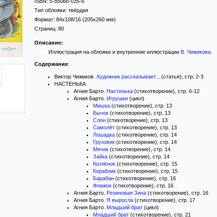
ISBN:
5-85066-035-6
Тип обложки:
твёрдая
Формат:
84x108/16
(205x260 мм)
Страниц:
80
Описание:
Иллюстрация на обложке и внутренние иллюстрации
В. Чижикова
.
Содержание
:
Виктор Чижиков.
Художник рассказывает...
(статья), стр. 2-3
НАСТЕНЬКА
Агния Барто.
Настенька
(стихотворение), стр. 6-12
Агния Барто.
Игрушки
(цикл)
Мишка
(стихотворение), стр. 13
Бычок
(стихотворение), стр. 13
Слон
(стихотворение), стр. 13
Самолёт
(стихотворение), стр. 13
Лошадка
(стихотворение), стр. 14
Грузовик
(стихотворение), стр. 14
Мячик
(стихотворение), стр. 14
Зайка
(стихотворение), стр. 14
Козлёнок
(стихотворение), стр. 15
Кораблик
(стихотворение), стр. 15
Барабан
(стихотворение), стр. 16
Флажок
(стихотворение), стр. 16
Агния Барто.
Резиновая Зина
(стихотворение), стр. 16
Агния Барто.
Я выросла
(стихотворение), стр. 17
Агния Барто.
Младший брат
(цикл)
Младший брат
(стихотворение), стр. 21