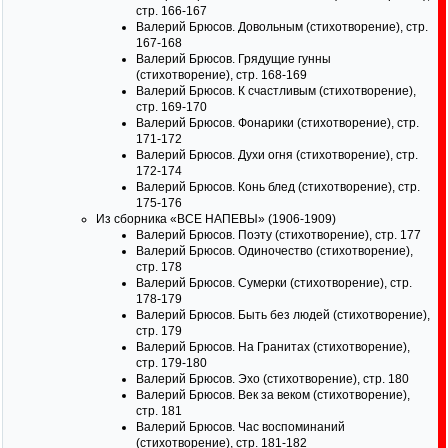
стр. 166-167
Валерий Брюсов. Довольным (стихотворение), стр.
167-168
Валерий Брюсов. Грядущие гунны
(стихотворение), стр. 168-169
Валерий Брюсов. К счастливым (стихотворение),
стр. 169-170
Валерий Брюсов. Фонарики (стихотворение), стр.
171-172
Валерий Брюсов. Духи огня (стихотворение), стр.
172-174
Валерий Брюсов. Конь блед (стихотворение), стр.
175-176
Из сборника «ВСЕ НАПЕВЫ» (1906-1909)
Валерий Брюсов. Поэту (стихотворение), стр. 177
Валерий Брюсов. Одиночество (стихотворение),
стр. 178
Валерий Брюсов. Сумерки (стихотворение), стр.
178-179
Валерий Брюсов. Быть без людей (стихотворение),
стр. 179
Валерий Брюсов. На Гранитах (стихотворение),
стр. 179-180
Валерий Брюсов. Эхо (стихотворение), стр. 180
Валерий Брюсов. Век за веком (стихотворение),
стр. 181
Валерий Брюсов. Час воспоминаний
(стихотворение), стр. 181-182