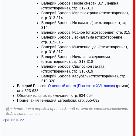
Валерий Брюсов. После смерти В.И. Ленина
(стихотворение), стр. 312-313
Валерий Брюсов. Мир электрона (стихотворение),
стр. 313-314
Валерий Брюсов. Не память (стихотворение), стр.
314
Валерий Брюсов. Родное (стихотворение), стр. 315
Валерий Брюсов. Лесная тьма (стихотворение),
стр. 315-316
Валерий Брюсов. Мысленно, да! (стихотворение),
стр. 316-317
Валерий Брюсов. Ночь с привидениями
(стихотворение), стр. 317-318
Валерий Брюсов. Симпосион заката
(стихотворение), стр. 318-319
Валерий Брюсов. Карусель (стихотворение), стр.
319-320
Валерий Брюсов.
Огненный ангел (Повесть в XVI главах)
(роман),
стр. 323-633
Объяснительные примечания, стр. 634-654
Примечания Геннадия Евграфова, стр. 655-692
[!] содержание и порядок произведений может не соответствовать
действительности
сравнить >>