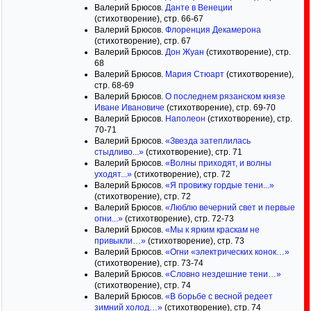
Валерий Брюсов.
Данте в Венеции
(стихотворение), стр. 66-67
Валерий Брюсов.
Флоренция Декамерона
(стихотворение), стр. 67
Валерий Брюсов.
Дон Жуан
(стихотворение), стр.
68
Валерий Брюсов.
Мария Стюарт
(стихотворение),
стр. 68-69
Валерий Брюсов.
О последнем рязанском князе
Иване Ивановиче
(стихотворение), стр. 69-70
Валерий Брюсов.
Наполеон
(стихотворение), стр.
70-71
Валерий Брюсов.
«Звезда затеплилась
стыдливо...»
(стихотворение), стр. 71
Валерий Брюсов.
«Волны приходят, и волны
уходят...»
(стихотворение), стр. 72
Валерий Брюсов.
«Я провижу гордые тени...»
(стихотворение), стр. 72
Валерий Брюсов.
«Люблю вечерний свет и первые
огни...»
(стихотворение), стр. 72-73
Валерий Брюсов.
«Мы к ярким краскам не
привыкли…»
(стихотворение), стр. 73
Валерий Брюсов.
«Огни «электрических конок…»
(стихотворение), стр. 73-74
Валерий Брюсов.
«Словно нездешние тени…»
(стихотворение), стр. 74
Валерий Брюсов.
«В борьбе с весной редеет
зимний холод…»
(стихотворение), стр. 74