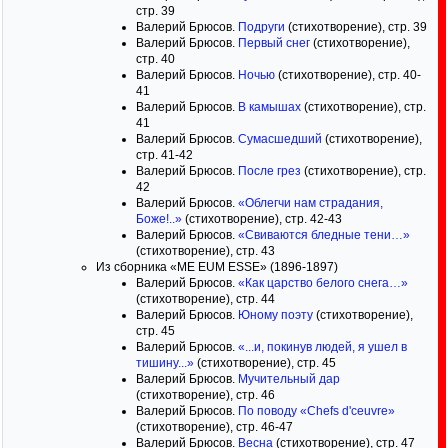
стр. 39
Валерий Брюсов.
Подруги
(стихотворение), стр. 39
Валерий Брюсов.
Первый снег
(стихотворение),
стр. 40
Валерий Брюсов.
Ночью
(стихотворение), стр. 40-
41
Валерий Брюсов.
В камышах
(стихотворение), стр.
41
Валерий Брюсов.
Сумасшедший
(стихотворение),
стр. 41-42
Валерий Брюсов.
После грез
(стихотворение), стр.
42
Валерий Брюсов.
«Облегчи нам страдания,
Боже!..»
(стихотворение), стр. 42-43
Валерий Брюсов.
«Свиваются бледные тени…»
(стихотворение), стр. 43
Из сборника «ME EUM ESSE» (1896-1897)
Валерий Брюсов.
«Как царство белого снега…»
(стихотворение), стр. 44
Валерий Брюсов.
Юному поэту
(стихотворение),
стр. 45
Валерий Брюсов.
«...и, покинув людей, я ушел в
тишину...»
(стихотворение), стр. 45
Валерий Брюсов.
Мучительный дар
(стихотворение), стр. 46
Валерий Брюсов.
По поводу «Chefs d'ceuvre»
(стихотворение), стр. 46-47
Валерий Брюсов.
Весна
(стихотворение), стр. 47