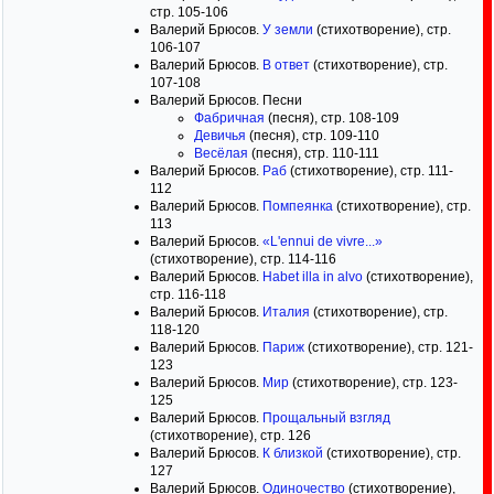
стр. 105-106
Валерий Брюсов.
У земли
(стихотворение), стр.
106-107
Валерий Брюсов.
В ответ
(стихотворение), стр.
107-108
Валерий Брюсов. Песни
Фабричная
(песня), стр. 108-109
Девичья
(песня), стр. 109-110
Весёлая
(песня), стр. 110-111
Валерий Брюсов.
Раб
(стихотворение), стр. 111-
112
Валерий Брюсов.
Помпеянка
(стихотворение), стр.
113
Валерий Брюсов.
«L'ennui de vivre...»
(стихотворение), стр. 114-116
Валерий Брюсов.
Habet illa in alvo
(стихотворение),
стр. 116-118
Валерий Брюсов.
Италия
(стихотворение), стр.
118-120
Валерий Брюсов.
Париж
(стихотворение), стр. 121-
123
Валерий Брюсов.
Мир
(стихотворение), стр. 123-
125
Валерий Брюсов.
Прощальный взгляд
(стихотворение), стр. 126
Валерий Брюсов.
К близкой
(стихотворение), стр.
127
Валерий Брюсов.
Одиночество
(стихотворение),