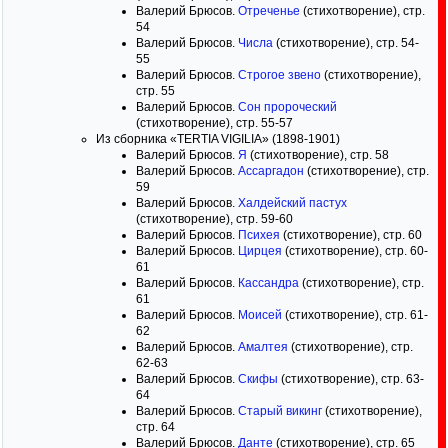
Валерий Брюсов.
Отреченье
(стихотворение), стр.
54
Валерий Брюсов.
Числа
(стихотворение), стр. 54-
55
Валерий Брюсов.
Строгое звено
(стихотворение),
стр. 55
Валерий Брюсов.
Сон пророческий
(стихотворение), стр. 55-57
Из сборника «TERTIA VIGILIA» (1898-1901)
Валерий Брюсов.
Я
(стихотворение), стр. 58
Валерий Брюсов.
Ассаргадон
(стихотворение), стр.
59
Валерий Брюсов.
Халдейский пастух
(стихотворение), стр. 59-60
Валерий Брюсов.
Психея
(стихотворение), стр. 60
Валерий Брюсов.
Цирцея
(стихотворение), стр. 60-
61
Валерий Брюсов.
Кассандра
(стихотворение), стр.
61
Валерий Брюсов.
Моисей
(стихотворение), стр. 61-
62
Валерий Брюсов.
Амалтея
(стихотворение), стр.
62-63
Валерий Брюсов.
Скифы
(стихотворение), стр. 63-
64
Валерий Брюсов.
Старый викинг
(стихотворение),
стр. 64
Валерий Брюсов.
Данте
(стихотворение), стр. 65