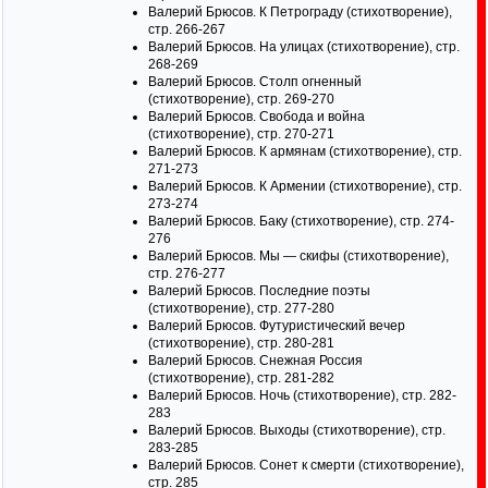
Валерий Брюсов. К Петрограду (стихотворение),
стр. 266-267
Валерий Брюсов. На улицах (стихотворение), стр.
268-269
Валерий Брюсов. Столп огненный
(стихотворение), стр. 269-270
Валерий Брюсов. Свобода и война
(стихотворение), стр. 270-271
Валерий Брюсов. К армянам (стихотворение), стр.
271-273
Валерий Брюсов. К Армении (стихотворение), стр.
273-274
Валерий Брюсов. Баку (стихотворение), стр. 274-
276
Валерий Брюсов. Мы — скифы (стихотворение),
стр. 276-277
Валерий Брюсов. Последние поэты
(стихотворение), стр. 277-280
Валерий Брюсов. Футуристический вечер
(стихотворение), стр. 280-281
Валерий Брюсов. Снежная Россия
(стихотворение), стр. 281-282
Валерий Брюсов. Ночь (стихотворение), стр. 282-
283
Валерий Брюсов. Выходы (стихотворение), стр.
283-285
Валерий Брюсов. Сонет к смерти (стихотворение),
стр. 285