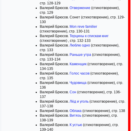
стр. 128-129
Валерий Брюсов.
Отвержение
(стихотворение),
стр. 129
Валерий Брюсов. Сонет (стихотворение), стр. 129-
130
Валерий Брюсов.
Mon reve familier
(стихотворение), стр. 130-131
Валерий Брюсов.
Терцины к спискам книг
(стихотворение) , стр. 132-133
Валерий Брюсов.
Люблю одно
(стихотворение),
стр. 133
Валерий Брюсов.
Раньше утра
(стихотворение),
стр. 133-134
Валерий Брюсов.
Каменщик
(стихотворение), стр.
134-135
Валерий Брюсов.
Голос часов
(стихотворение),
стр. 135
Валерий Брюсов.
Чудовища
(стихотворение), стр.
136
Валерий Брюсов.
Сон
(стихотворение), стр. 136-
137
Валерий Брюсов.
Лёд и уголь
(стихотворение), стр.
137-138
Валерий Брюсов.
Облака
(стихотворение), стр. 138
Валерий Брюсов.
Витязь
(стихотворение), стр.
138-139
Валерий Брюсов.
К устью
(стихотворение), стр.
139-140