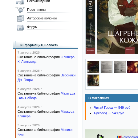
Рекомендации
Посетители
Авторские колонки
Форум
информация, новости
7 августа 2026 г.
Составлена библиография
Оливера
К. Лэнгмида
6 августа 2026 г.
Составлена библиография
Вероники
Дж. Генри
5 августа 2026 г.
Составлена библиография
Махмуда
Эль-Сайеда
В магазинах
4 августа 2026 г.
Читай Город — 549 руб
Составлена библиография
Маркуса
Буквоед — 549 руб
Кливера
3 августа 2026 г.
Составлена библиография
Моники
Ким
alyonako