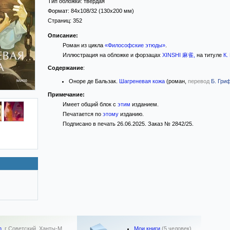
Тип обложки:
твёрдая
Формат:
84x108/32
(130x200 мм)
Страниц:
352
Описание:
Роман из цикла
«Философские этюды»
.
Иллюстрация на обложке и форзацах
XINSHI 麻雀
,
на титуле
К.
Содержание
:
Оноре де Бальзак.
Шагреневая кожа
(роман,
перевод
Б. Гри
Примечание:
Имеет общий блок с
этим
изданием.
Печатается по
этому
изданию.
Подписано в печать 26.06.2025. Заказ № 2842/25.
Мои книги
(5 человек)
n
,
г Советский, Ханты-М…