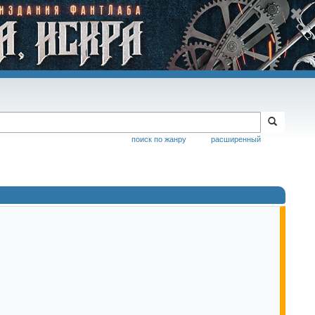
поиск по жанру
расширенный