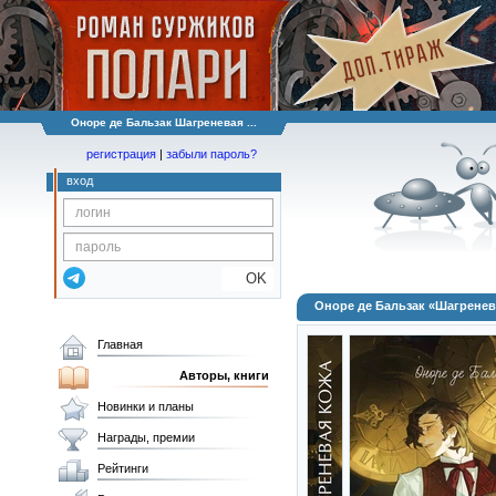
Оноре де Бальзак Шагреневая ...
регистрация
|
забыли пароль?
вход
OK
Оноре де Бальзак «Шагренев
Главная
Авторы, книги
Новинки и планы
Награды, премии
Рейтинги