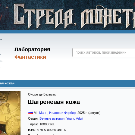
Лаборатория
Фантастики
ая кожа»
Оноре де Бальзак
Шагреневая кожа
М.:
Манн, Иванов и Фербер
,
2025
г. (август)
Серия:
Вечные истории. Young Adult
Тираж:
10000 экз.
ISBN:
978-5-00250-491-6