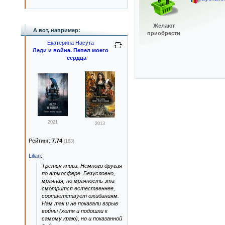
Желают
А вот, например:
приобрести
Екатерина Насута
Леди и война. Пепел моего
сердца
2021
2013
Рейтинг:
7.74
(183)
Lilian
:
Третья книга. Немного другая
по атмосфере. Безусловно,
мрачная, но мрачность эта
смотрится естественнее,
соответствует ожиданиям.
Нам так и не показали взрыв
войны (хотя и подошли к
самому краю), но и показанной