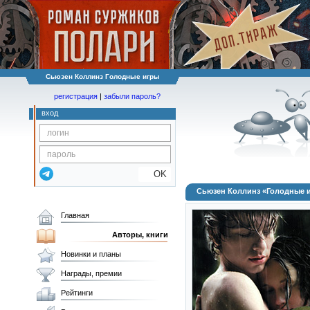
Сьюзен Коллинз Голодные игры
регистрация
|
забыли пароль?
вход
OK
Сьюзен Коллинз «Голодные 
Главная
Авторы, книги
Новинки и планы
Награды, премии
Рейтинги