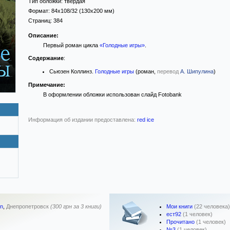
Тип обложки:
твёрдая
Формат:
84x108/32
(130x200 мм)
Страниц:
384
Описание:
Первый роман цикла
«Голодные игры»
.
Содержание
:
Сьюзен Коллинз.
Голодные игры
(роман,
перевод
А. Шипулина
)
Примечание:
В оформлении обложки использован слайд Fotobank
Информация об издании предоставлена:
red ice
Мои книги
(22 человека)
en
,
Днепропетровск
(300 грн за 3 книги)
ест92
(1 человек)
Прочитано
(1 человек)
№3
(1 человек)