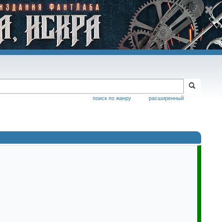
поиск по жанру
расширенный