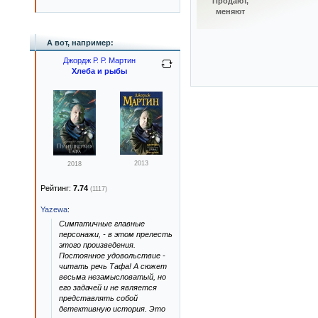
Продают,
меняют
А вот, например:
Джордж Р. Р. Мартин
Хлеба и рыбы
2013
2018
Рейтинг:
7.74
(1117)
Yazewa
:
Симпатичные главные
персонажи, - в этом прелесть
этого произведения.
Постоянное удовольствие -
читать речь Тафа! А сюжет
весьма незамысловатый, но
его задачей и не является
представлять собой
детективную история. Это