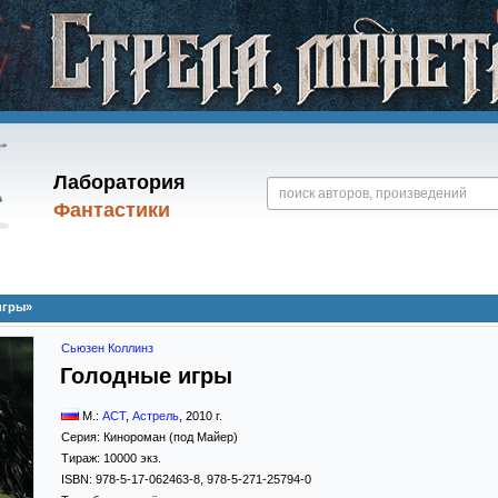
Лаборатория
Фантастики
игры»
Сьюзен Коллинз
Голодные игры
М.:
АСТ
,
Астрель
,
2010
г.
Серия:
Кинороман (под Майер)
Тираж:
10000 экз.
ISBN:
978-5-17-062463-8, 978-5-271-25794-0