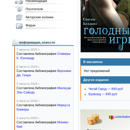
Рекомендации
Посетители
Авторские колонки
Форум
информация, новости
7 августа 2026 г.
Составлена библиография
Оливера
К. Лэнгмида
В магазинах
6 августа 2026 г.
Составлена библиография
Вероники
Нет предложений
Дж. Генри
Другие издания
5 августа 2026 г.
Составлена библиография
Махмуда
Читай Город — 849 руб
Эль-Сайеда
Буквоед — 849 руб
4 августа 2026 г.
Составлена библиография
Маркуса
Кливера
ostenbak
3 августа 2026 г.
Составлена библиография
Моники
Ким