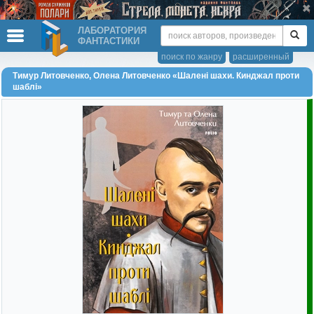
ЛАБОРАТОРИЯ
ФАНТАСТИКИ
поиск по жанру
расширенный
Тимур Литовченко, Олена Литовченко «Шалені шахи. Кинджал проти
шаблі»