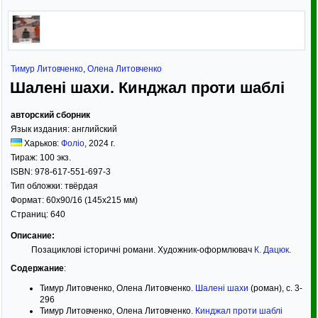
Тимур Литовченко
,
Олена Литовченко
Шалені шахи. Кинджал проти шаблі
авторский сборник
Язык издания:
английский
Харьков:
Фолiо
,
2024
г.
Тираж:
100 экз.
ISBN:
978-617-551-697-3
Тип обложки:
твёрдая
Формат:
60x90/16
(145x215 мм)
Страниц:
640
Описание:
Позациклові історичні романи. Художник-оформлювач
К. Дацюк
.
Содержание
:
Тимур Литовченко, Олена Литовченко.
Шалені шахи
(роман), с. 3-
296
Тимур Литовченко, Олена Литовченко.
Кинджал проти шаблі