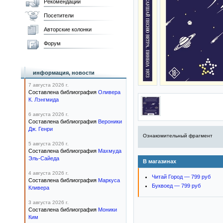
Рекомендации
Посетители
Авторские колонки
Форум
информация, новости
7 августа 2026 г.
Составлена библиография
Оливера
К. Лэнгмида
6 августа 2026 г.
Составлена библиография
Вероники
Дж. Генри
Ознакомительный фрагмент
5 августа 2026 г.
Составлена библиография
Махмуда
Эль-Сайеда
В магазинах
4 августа 2026 г.
Читай Город — 799 руб
Составлена библиография
Маркуса
Буквоед — 799 руб
Кливера
3 августа 2026 г.
Составлена библиография
Моники
Ким