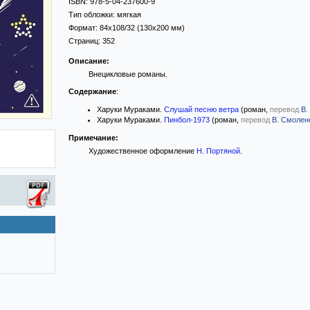
ISBN:
978-5-04-237600-9
Тип обложки:
мягкая
Формат:
84x108/32
(130x200 мм)
Страниц:
352
Описание:
Внецикловые романы.
Содержание
:
Харуки Мураками.
Слушай песню ветра
(роман,
перевод
В.
Харуки Мураками.
Пинбол-1973
(роман,
перевод
В. Смолен
Примечание:
Художественное оформление
Н. Портяной
.