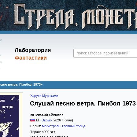
Лаборатория
Фантастики
сню ветра. Пинбол 1973»
Харуки Мураками
Слушай песню ветра. Пинбол 1973
авторский сборник
М.:
Эксмо
,
2026
г. (май)
Серия:
Магистраль. Главный тренд
Тираж:
4000 экз.