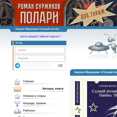
Харуки Мураками Слушай песню ...
регистрация
|
забыли пароль?
вход
OK
Харуки Мураками «Слушай пе
Главная
Авторы, книги
Новинки и планы
Награды, премии
Рейтинги