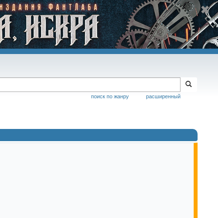
поиск по жанру
расширенный