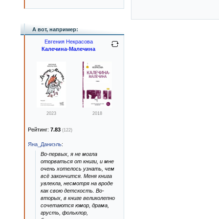
А вот, например:
Евгения Некрасова
Калечина-Малечина
2023
2018
Рейтинг:
7.83
(122)
Яна_Даниэль
:
Во-первых, я не могла
оторваться от книги, и мне
очень хотелось узнать, чем
всё закончится. Меня книга
увлекла, несмотря на вроде
как свою детскость. Во-
вторых, в книге великолепно
сочетаются юмор, драма,
грусть, фольклор,