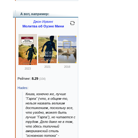
А вот, например:
Джон Ирвинг
Молитва об Оуэне Мини
2021
2016
2023
Рейтинг:
8.29
(104)
Hades
:
Книга, конечно же, лучше
"Гарпа" (что, в общем-то,
нельзя назвать великим
достижением, поскольку все,
что угодно, может быть
лучше "Гарпа"), но читается с
трудом. Дело даже не в том,
что здесь типичный
американский стиль
"основного потока" -