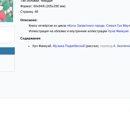
Тип обложки:
твёрдая
Формат:
60x84/8
(205x290 мм)
Страниц:
48
Описание:
Книга четвёртая из цикла «
Коты Запретного города. Семья Гун Мяу
Иллюстрация на обложке и внутренние иллюстрации
Хуна Фанкуая
.
Содержание
:
Хун Фанкуай.
Музыка Поднебесной
(рассказ,
перевод
А. Акилино