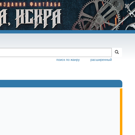
поиск по жанру
расширенный