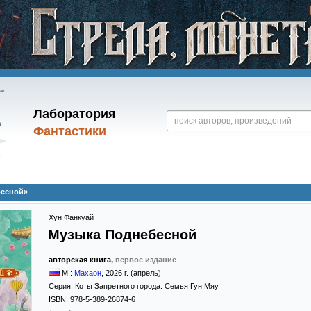
Лаборатория
Фантастики
бесной»
Хун Фанкуай
Музыка Поднебесной
авторская книга,
первое издание
М.:
Махаон
,
2026
г. (апрель)
Серия:
Коты Запретного города. Семья Гун Мяу
ISBN:
978-5-389-26874-6