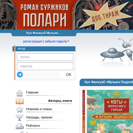
Хун Фанкуай Музыка ...
регистрация
|
забыли пароль?
вход
OK
Хун Фанкуай «Музыка Подне
Главная
Авторы, книги
Новинки и планы
Награды, премии
Рейтинги