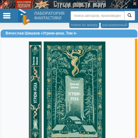
ЛАБОРАТОРИЯ
ФАНТАСТИКИ
поиск по жанру
расширенный
Вячеслав Шишков «Угрюм-река. Том I»