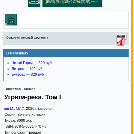
Ознакомительный фрагмент
В магазинах
Читай Город — 829 руб
Литрес — 199 руб
Буквоед — 829 руб
Вячеслав Шишков
Угрюм-река. Том I
М.:
МИФ
,
2026
г. (апрель)
Серия:
Вечные истории
Тираж:
8000 экз.
ISBN:
978-5-00214-707-6
Тип обложки:
твёрдая