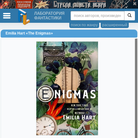
ЛАБОРАТОРИЯ
ФАНТАСТИКИ
поиск по жанру
расширенный
Emilia Hart «The Enigmas»