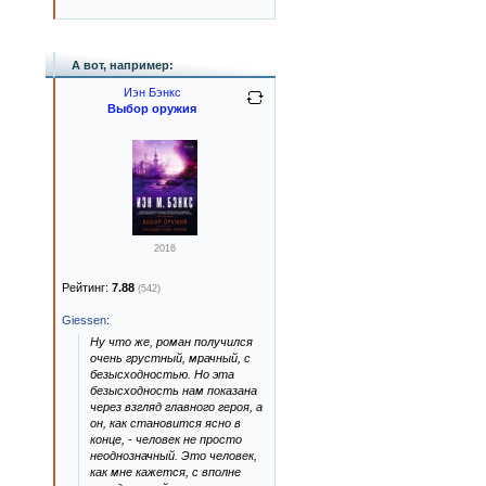
А вот, например:
Иэн Бэнкс
Выбор оружия
2016
Рейтинг:
7.88
(542)
Giessen
:
Ну что же, роман получился
очень грустный, мрачный, с
безысходностью. Но эта
безысходность нам показана
через взгляд главного героя, а
он, как становится ясно в
конце, - человек не просто
неоднозначный. Это человек,
как мне кажется, с вполне