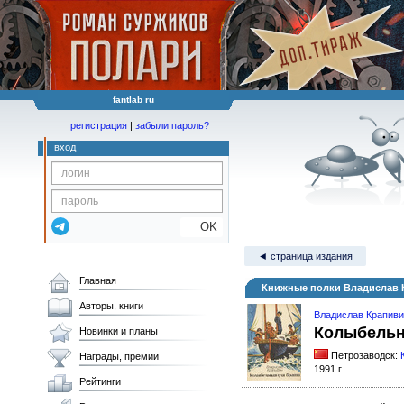
fantlab ru
регистрация
|
забыли пароль?
вход
OK
◄ страница издания
Главная
Книжные полки Владислав 
Авторы, книги
Владислав Крапив
Колыбельн
Новинки и планы
Петрозаводск:
Награды, премии
1991 г.
Рейтинги