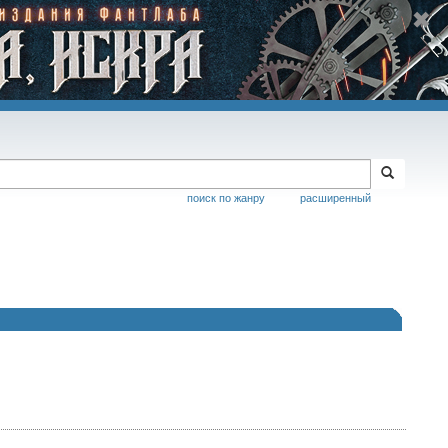
поиск по жанру
расширенный