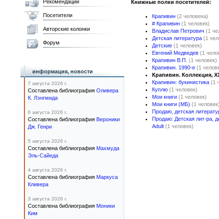
Рекомендации
Книжные полки посетителей:
Посетители
Крапивин
(2 человека)
# Крапивин
(1 человек)
Авторские колонки
Владислав Петрович
(1 че
Детская литература
(1 чел
Форум
Детские
(1 человек)
Евгений Медведев
(1 чело
Крапивин В.П.
(1 человек)
Крапивин. 1990-е
(1 челов
информация, новости
Крапивин. Коллекция, X
Крапивин: букинистика
(1 
7 августа 2026 г.
Куплю
(1 человек)
Составлена библиография
Оливера
Мои книги
(1 человек)
К. Лэнгмида
Мои книги (МБ)
(1 человек
Продаю, детская литератур
6 августа 2026 г.
Продаю: Детская лит-ра, д
Составлена библиография
Вероники
Adult
(1 человек)
Дж. Генри
5 августа 2026 г.
Составлена библиография
Махмуда
Эль-Сайеда
4 августа 2026 г.
Составлена библиография
Маркуса
Кливера
3 августа 2026 г.
Составлена библиография
Моники
Ким