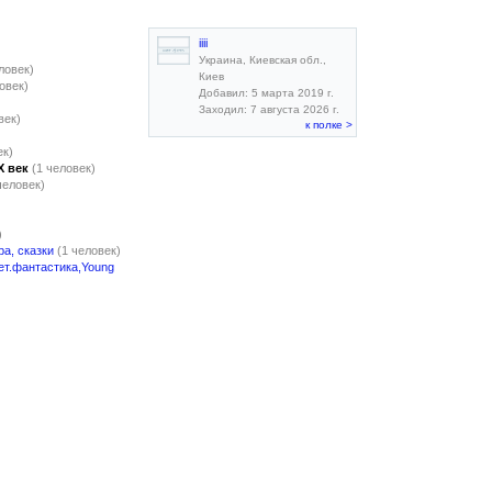
iiii
Украина, Киевская обл.,
ловек)
Киев
овек)
Добавил: 5 марта 2019 г.
Заходил: 7 августа 2026 г.
век)
к полке >
ек)
X век
(1 человек)
человек)
)
а, сказки
(1 человек)
ет.фантастика,Young