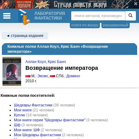
ЛАБОРАТОРИЯ
ФАНТАСТИКИ
поиск по жанру
расширенный
◄ страница издания
Книжные полки Аллан Коул, Крис Банч «Возвращение
императора»
Аллан Коул
,
Крис Банч
Возвращение императора
М.:
Эксмо
,
СПб.:
Домино
2010 г.
Книжные полки посетителей:
Шедевры Фантастики
(36 человек)
Мои книги
(21 человек)
Куплю
(18 человек)
Мои книги серии "Шедевры фантастики"
(3 человека)
Шф
(3 человека)
Мои книги: ШФ
(2 человека)
Мои Шедевры фантастики
(2 человека)