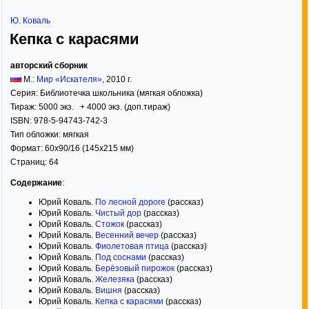
Ю. Коваль
Кепка с карасями
авторский сборник
М.:
Мир «Искателя»
,
2010
г.
Серия:
Библиотечка школьника (мягкая обложка)
Тираж:
5000 экз. + 4000 экз. (доп.тираж)
ISBN:
978-5-94743-742-3
Тип обложки:
мягкая
Формат:
60x90/16
(145x215 мм)
Страниц:
64
Содержание
:
Юрий Коваль.
По лесной дороге
(рассказ)
Юрий Коваль.
Чистый дор
(рассказ)
Юрий Коваль.
Стожок
(рассказ)
Юрий Коваль.
Весенний вечер
(рассказ)
Юрий Коваль.
Фиолетовая птица
(рассказ)
Юрий Коваль.
Под соснами
(рассказ)
Юрий Коваль.
Берёзовый пирожок
(рассказ)
Юрий Коваль.
Железяка
(рассказ)
Юрий Коваль.
Вишня
(рассказ)
Юрий Коваль.
Кепка с карасями
(рассказ)