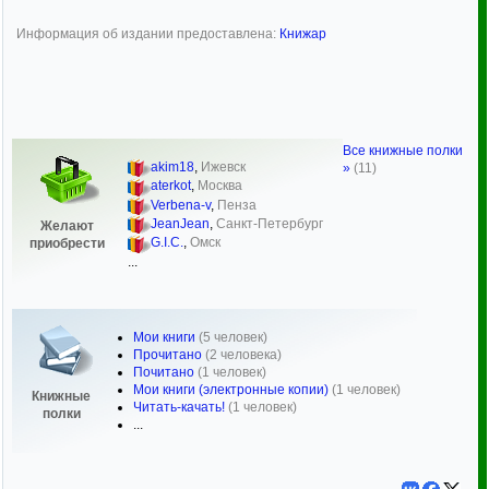
Информация об издании предоставлена:
Книжар
Все книжные полки
akim18
,
Ижевск
»
(11)
aterkot
,
Москва
Verbena-v
,
Пенза
JeanJean
,
Санкт-Петербург
Желают
G.I.C.
,
Омск
приобрести
...
Мои книги
(5 человек)
Прочитано
(2 человека)
Почитано
(1 человек)
Мои книги (электронные копии)
(1 человек)
Книжные
Читать-качать!
(1 человек)
полки
...