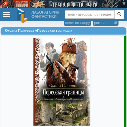
ЛАБОРАТОРИЯ
ФАНТАСТИКИ
поиск по жанру
расширенный
Оксана Панкеева «Пересекая границы»