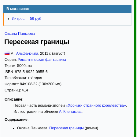
В магазинах
Литрес — 59 руб
Оксана Панкеева
Пересекая границы
М.:
Альфа-книга
,
2011
г. (август)
Серия:
Романтическая фантастика
Тираж:
5000 экз.
ISBN:
978-5-9922-0955-6
Тип обложки:
твёрдая
Формат:
84x108/32
(130x200 мм)
Страниц:
414
Описание:
Первая часть романа-эпопеи
«Хроники странного королевства»
.
Иллюстрация на обложке
А. Клепакова
.
Содержание
:
Оксана Панкеева.
Пересекая границы
(роман)