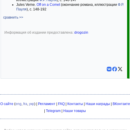
иллюстрации
Ф.Р. Пауля
), с. 140-147
Jules Verne.
Off on a Comet
(окончание романа, иллюстрации
Ф.Р.
Пауля
), с. 148-192
сравнить >>
Информация об издании предоставлена:
drogozin
О сайте
(
eng
,
fra
,
укр
) |
Регламент
|
FAQ
|
Контакты
|
Наши награды
|
ВКонтакте
|
Telegram
|
Наши товары