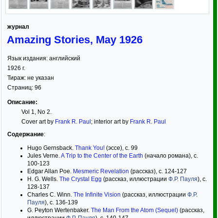
журнал
Amazing Stories, May 1926
Язык издания:
английский
1926
г.
Тираж:
не указан
Страниц:
96
Описание:
Vol 1, No 2.
Cover art by
Frank R. Paul
; interior art by
Frank R. Paul
Содержание
:
Hugo Gernsback.
Thank You!
(эссе), с. 99
Jules Verne.
A Trip to the Center of the Earth
(начало романа), с.
100-123
Edgar Allan Poe.
Mesmeric Revelation
(рассказ), с. 124-127
H. G. Wells.
The Crystal Egg
(рассказ, иллюстрации
Ф.Р. Пауля
), с.
128-137
Charles C. Winn.
The Infinite Vision
(рассказ, иллюстрации
Ф.Р.
Пауля
), с. 136-139
G. Peyton Wertenbaker.
The Man From the Atom (Sequel)
(рассказ,