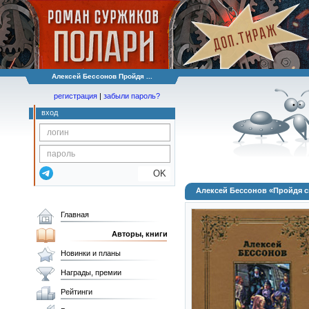
Алексей Бессонов Пройдя ...
регистрация
|
забыли пароль?
вход
OK
Алексей Бессонов «Пройдя 
Главная
Авторы, книги
Новинки и планы
Награды, премии
Рейтинги