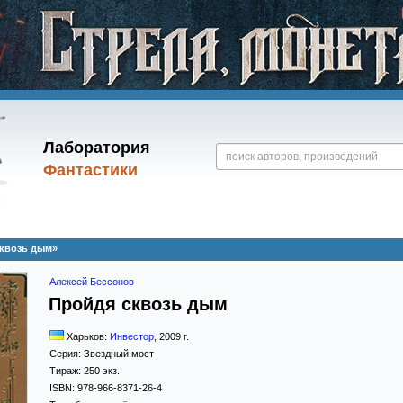
Лаборатория
Фантастики
сквозь дым»
Алексей Бессонов
Пройдя сквозь дым
Харьков:
Инвестор
,
2009
г.
Серия:
Звездный мост
Тираж:
250 экз.
ISBN:
978-966-8371-26-4