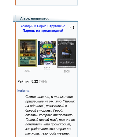
А вот, например:
Аркадий и Борис Стругацкие
Парень из преисподней
2016
2017
2008
Рейтинг:
8.22
(4086)
kerigma
:
Самое главное, и только что
пришедшее на ум: это "Пикник
на обочине", показанный с
другой стороны. Герой,
глазами котрого представлен
"дивный новый мир", так же не
понимает, что происходит,
как работает эта странная
техника, чего, собственно,