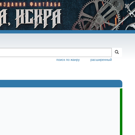
поиск по жанру
расширенный