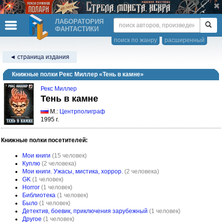
ЛАБОРАТОРИЯ
ФАНТАСТИКИ
поиск по жанру
расширенный
◄ страница издания
Книжные полки Рекс Миллер «Тень в камне»
Рекс Миллер
Тень в камне
М.:
Центрполиграф
1995 г.
Книжные полки посетителей:
Мои книги
(15 человек)
Куплю
(2 человека)
Мои книги. Ужасы, мистика, хоррор.
(2 человека)
GK
(1 человек)
Horror
(1 человек)
Библиотека
(1 человек)
Было
(1 человек)
Детектив, боевик, приключения зарубежный
(1 человек)
Другое
(1 человек)