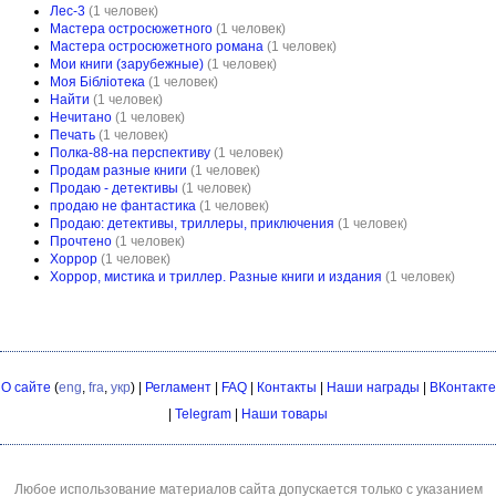
Лес-3
(1 человек)
Мастера остросюжетного
(1 человек)
Мастера остросюжетного романа
(1 человек)
Мои книги (зарубежные)
(1 человек)
Моя Бібліотека
(1 человек)
Найти
(1 человек)
Нечитано
(1 человек)
Печать
(1 человек)
Полка-88-на перспективу
(1 человек)
Продам разные книги
(1 человек)
Продаю - детективы
(1 человек)
продаю не фантастика
(1 человек)
Продаю: детективы, триллеры, приключения
(1 человек)
Прочтено
(1 человек)
Хоррор
(1 человек)
Хоррор, мистика и триллер. Разные книги и издания
(1 человек)
О сайте
(
eng
,
fra
,
укр
) |
Регламент
|
FAQ
|
Контакты
|
Наши награды
|
ВКонтакте
|
Telegram
|
Наши товары
Любое использование материалов сайта допускается только с указанием