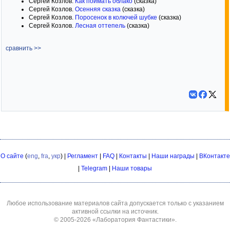
Сергей Козлов.
Как поймать облако
(сказка)
Сергей Козлов.
Осенняя сказка
(сказка)
Сергей Козлов.
Поросенок в колючей шубке
(сказка)
Сергей Козлов.
Лесная оттепель
(сказка)
сравнить >>
О сайте
(
eng
,
fra
,
укр
) |
Регламент
|
FAQ
|
Контакты
|
Наши награды
|
ВКонтакте
|
Telegram
|
Наши товары
Любое использование материалов сайта допускается только с указанием
активной ссылки на источник.
© 2005-2026
«Лаборатория Фантастики»
.