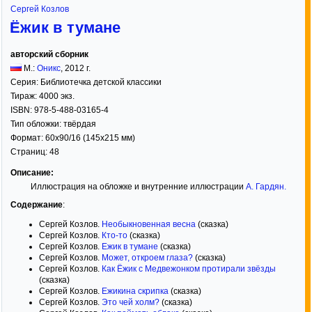
Сергей Козлов
Ёжик в тумане
авторский сборник
М.:
Оникс
,
2012
г.
Серия:
Библиотечка детской классики
Тираж:
4000 экз.
ISBN:
978-5-488-03165-4
Тип обложки:
твёрдая
Формат:
60x90/16
(145x215 мм)
Страниц:
48
Описание:
Иллюстрация на обложке и внутренние иллюстрации
А. Гардян
.
Содержание
:
Сергей Козлов.
Необыкновенная весна
(сказка)
Сергей Козлов.
Кто-то
(сказка)
Сергей Козлов.
Ежик в тумане
(сказка)
Сергей Козлов.
Может, откроем глаза?
(сказка)
Сергей Козлов.
Как Ёжик с Медвежонком протирали звёзды
(сказка)
Сергей Козлов.
Ежикина скрипка
(сказка)
Сергей Козлов.
Это чей холм?
(сказка)