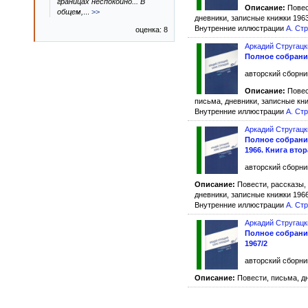
границах неспокойно... В
Описание:
Повест
общем,
...
>>
дневники, записные книжки 1963
Внутренние иллюстрации
А. Ст
оценка: 8
Аркадий Стругацк
Полное собрание
авторский сборник
Описание:
Повест
письма, дневники, записные кни
Внутренние иллюстрации
А. Ст
Аркадий Стругацк
Полное собрание
1966. Книга втор
авторский сборник
Описание:
Повести, рассказы, 
дневники, записные книжки 1966
Внутренние иллюстрации
А. Ст
Аркадий Стругацк
Полное собрание
1967/2
авторский сборник
Описание:
Повести, письма, дн