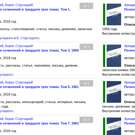
ий
,
Борис Стругацкий
Аркади
№ 1
 сочинений в тридцати трех томах. Том 1.
Полное
авторс
, 2018 год
Описа
пьесы, стихотворения, статьи, письма, дневники, записные
1958 года.
Внутренние иллюст
ругацкого
и
Б. Стругацкого
.
ий
,
Борис Стругацкий
Аркади
№ 3
 сочинений в тридцати трех томах. Том 3. 1959
Полное
, 2018 год
авторс
ь, рассказы, статья, черновики, письма, дневник,
Описа
записные книжки 196
ругацкого
.
Внутренние иллюст
ий
,
Борис Стругацкий
Аркади
№ 5
 сочинений в тридцати трех томах. Том 5. 1961
Полное
, 2018 год
авторс
и, рассказы, киносценарий, статьи, интервью, письма,
Описа
 года.
письма, дневники, за
ругацкого
.
Внутренние иллюст
ий
,
Борис Стругацкий
Аркади
№ 7
 сочинений в тридцати трех томах. Том 7. 1963
Полное
, 2018 год
авторс