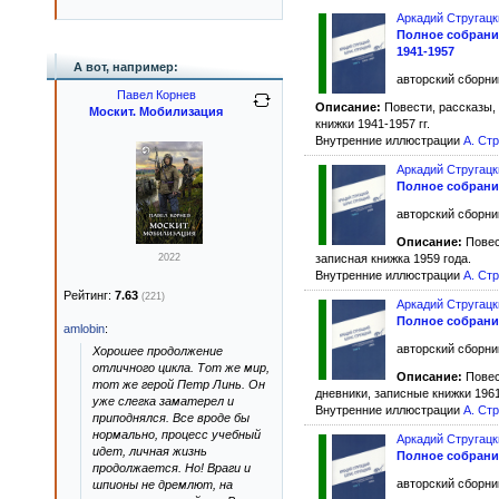
Аркадий Стругацк
Полное собрание
1941-1957
А вот, например:
авторский сборник
Павел Корнев
Описание:
Повести, рассказы, 
Москит. Мобилизация
книжки 1941-1957 гг.
Внутренние иллюстрации
А. Ст
Аркадий Стругацк
Полное собрание
авторский сборник
Описание:
Повест
2022
записная книжка 1959 года.
Внутренние иллюстрации
А. Ст
Рейтинг:
7.63
(221)
Аркадий Стругацк
Полное собрание
amlobin
:
авторский сборник
Хорошее продолжение
отличного цикла. Тот же мир,
Описание:
Повест
тот же герой Петр Линь. Он
дневники, записные книжки 1961
уже слегка заматерел и
Внутренние иллюстрации
А. Ст
приподнялся. Все вроде бы
нормально, процесс учебный
Аркадий Стругацк
идет, личная жизнь
Полное собрание
продолжается. Но! Враги и
авторский сборник
шпионы не дремлют, на