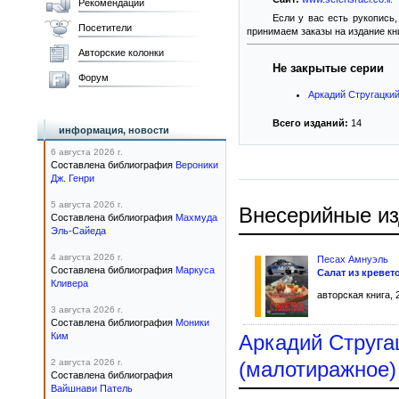
Рекомендации
Если у вас есть рукопись,
Посетители
принимаем заказы на издание кни
Авторские колонки
Не закрытые серии
Форум
Аркадий Стругацкий
Всего изданий:
14
информация, новости
6 августа 2026 г.
Составлена библиография
Вероники
Дж. Генри
5 августа 2026 г.
Внесерийные и
Составлена библиография
Махмуда
Эль-Сайеда
4 августа 2026 г.
Песах Амнуэль
Составлена библиография
Маркуса
Салат из кревет
Кливера
авторская книга, 
3 августа 2026 г.
Составлена библиография
Моники
Ким
Аркадий Струга
2 августа 2026 г.
(малотиражное)
Составлена библиография
Вайшнави Патель