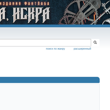
поиск по жанру
расширенный