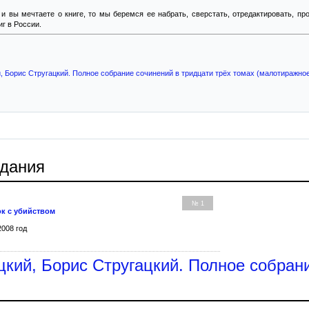
 и вы мечтаете о книге, то мы беремся ее набрать, сверстать, отредактировать, п
г в России.
, Борис Стругацкий. Полное собрание сочинений в тридцати трёх томах (малотиражно
здания
№ 1
ок с убийством
2008 год
цкий, Борис Стругацкий. Полное собрани