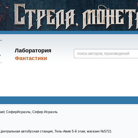
Лаборатория
Фантастики
srael; СеферИсраэль; Сефер Исраэль
 Центральная автобусная станция, Тель-Авив 5-й этаж, магазин №5721