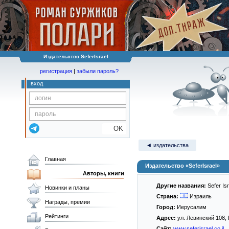
Издательство SeferIsrael
регистрация
|
забыли пароль?
вход
OK
◄ издательства
Главная
Издательство «SeferIsrael»
Авторы, книги
Другие названия:
Sefer I
Новинки и планы
Страна:
Израиль
Награды, премии
Город:
Иерусалим
Рейтинги
Адрес:
ул. Левинский 108,
Сайт:
www.seferisrael.co.il.