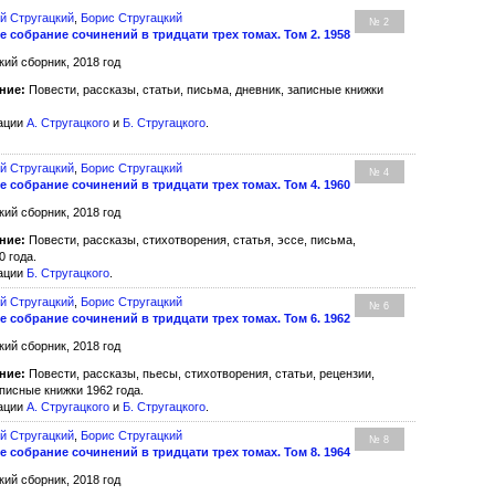
й Стругацкий
,
Борис Стругацкий
№ 2
 собрание сочинений в тридцати трех томах. Том 2. 1958
кий сборник, 2018 год
ние:
Повести, рассказы, статьи, письма, дневник, записные книжки
рации
А. Стругацкого
и
Б. Стругацкого
.
й Стругацкий
,
Борис Стругацкий
№ 4
 собрание сочинений в тридцати трех томах. Том 4. 1960
кий сборник, 2018 год
ние:
Повести, рассказы, стихотворения, статья, эссе, письма,
0 года.
рации
Б. Стругацкого
.
й Стругацкий
,
Борис Стругацкий
№ 6
 собрание сочинений в тридцати трех томах. Том 6. 1962
кий сборник, 2018 год
ние:
Повести, рассказы, пьесы, стихотворения, статьи, рецензии,
писные книжки 1962 года.
рации
А. Стругацкого
и
Б. Стругацкого
.
й Стругацкий
,
Борис Стругацкий
№ 8
 собрание сочинений в тридцати трех томах. Том 8. 1964
кий сборник, 2018 год