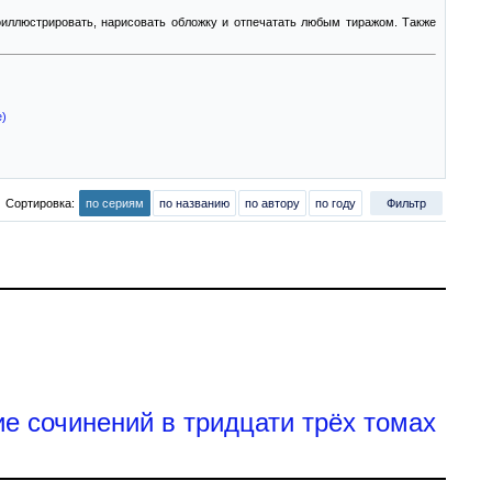
роиллюстрировать, нарисовать обложку и отпечатать любым тиражом. Также
е)
Сортировка:
по сериям
по названию
по автору
по году
Фильтр
е сочинений в тридцати трёх томах