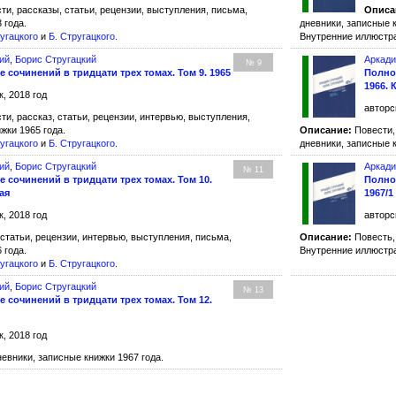
и, рассказы, статьи, рецензии, выступления, письма,
Описа
 года.
дневники, записные к
ругацкого
и
Б. Стругацкого
.
Внутренние иллюст
ий
,
Борис Стругацкий
Аркади
№ 9
 сочинений в тридцати трех томах. Том 9. 1965
Полное
1966. 
, 2018 год
авторс
и, рассказ, статьи, рецензии, интервью, выступления,
жки 1965 года.
Описание:
Повести, 
ругацкого
и
Б. Стругацкого
.
дневники, записные к
ий
,
Борис Стругацкий
Аркади
№ 11
 сочинений в тридцати трех томах. Том 10.
Полное
ая
1967/1
, 2018 год
авторс
статьи, рецензии, интервью, выступления, письма,
Описание:
Повесть, 
 года.
Внутренние иллюст
ругацкого
и
Б. Стругацкого
.
ий
,
Борис Стругацкий
№ 13
 сочинений в тридцати трех томах. Том 12.
, 2018 год
евники, записные книжки 1967 года.