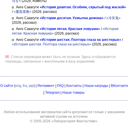
琲を»
(2026, повесть)
Анго Сакагути
«История девятая. Особняк, скрытый под маской»
/
«覆面屋敷»
(2026, рассказ)
Анго Сакагути
«История десятая. Ухмылка демона»
/
«冷笑鬼»
(2026, рассказ)
Анго Сакагути
«История пятая. Красная ловушка»
/
«История
пятая. Красная ловушка»
(2026, рассказ)
Анго Сакагути
«История шестая. Полтора глаза на шестерых»
/
«История шестая. Полтора глаза на шестерых»
(2026, рассказ)
Список переводов может быть не полным. Здесь отображаются
переводы, связанные с внесёнными в базу изданиями.
О сайте
(
eng
,
fra
,
укр
) |
Регламент
|
FAQ
|
Контакты
|
Наши награды
|
ВКонтакте
|
Telegram
|
Наши товары
Любое использование материалов сайта допускается только с указанием
активной ссылки на источник.
© 2005-2026
«Лаборатория Фантастики»
.