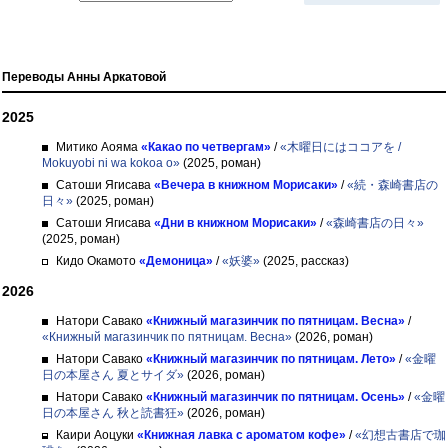
Переводы Анны Аркатовой
2025
Митико Аояма
«Какао по четвергам»
/
«木曜日にはココアを /
Mokuyobi ni wa kokoa o»
(2025, роман)
Сатоши Ягисава
«Вечера в книжном Морисаки»
/
«続・森崎書店の
日々»
(2025, роман)
Сатоши Ягисава
«Дни в книжном Морисаки»
/
«森崎書店の日々»
(2025, роман)
Кидо Окамото
«Демоница»
/
«妖婆»
(2025, рассказ)
2026
Натори Савако
«Книжный магазинчик по пятницам. Весна»
/
«Книжный магазинчик по пятницам. Весна»
(2026, роман)
Натори Савако
«Книжный магазинчик по пятницам. Лето»
/
«金曜
日の本屋さん 夏とサイダ»
(2026, роман)
Натори Савако
«Книжный магазинчик по пятницам. Осень»
/
«金曜
日の本屋さん 秋と読書狂»
(2026, роман)
Каири Аоцуки
«Книжная лавка с ароматом кофе»
/
«幻想古書店で珈