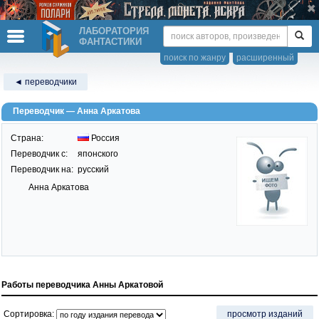
ЛАБОРАТОРИЯ
ФАНТАСТИКИ
поиск по жанру
расширенный
◄ переводчики
Переводчик — Анна Аркатова
Страна:
Россия
Переводчик c:
японского
Переводчик на:
русский
Анна Аркатова
Работы переводчика Анны Аркатовой
Сортировка:
просмотр изданий