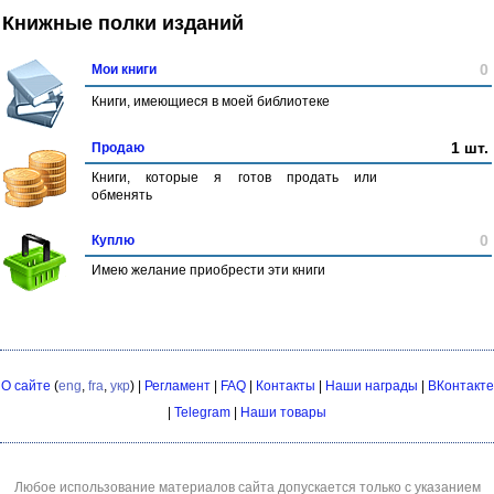
Книжные полки изданий
0
Мои книги
Книги, имеющиеся в моей библиотеке
1 шт.
Продаю
Книги, которые я готов продать или
обменять
0
Куплю
Имею желание приобрести эти книги
О сайте
(
eng
,
fra
,
укр
) |
Регламент
|
FAQ
|
Контакты
|
Наши награды
|
ВКонтакте
|
Telegram
|
Наши товары
Любое использование материалов сайта допускается только с указанием