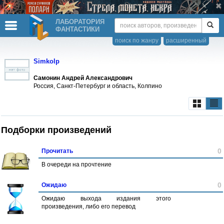
ЛАБОРАТОРИЯ
ФАНТАСТИКИ
поиск по жанру
расширенный
Simkolp
Самонин Андрей Александрович
Россия, Санкт-Петербург и область, Колпино
Подборки произведений
0
Прочитать
В очереди на прочтение
0
Ожидаю
Ожидаю выхода издания этого
произведения, либо его перевод