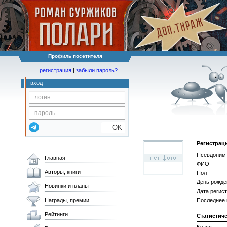
Профиль посетителя
регистрация
|
забыли пароль?
вход
OK
Регистрац
Псевдоним
Главная
ФИО
Авторы, книги
Пол
День рожде
Новинки и планы
Дата регис
Награды, премии
Последнее
Рейтинги
Статистич