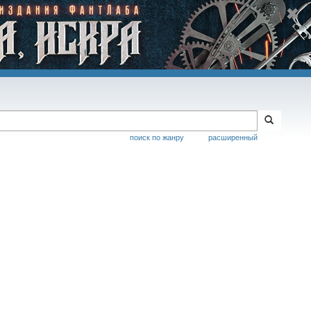
поиск по жанру
расширенный