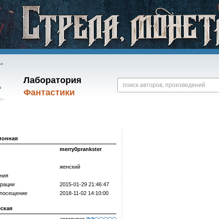
Лаборатория
Фантастики
ионная
merry0prankster
женский
ния
трации
2015-01-29 21:46:47
 посещение
2018-11-02 14:10:00
еская