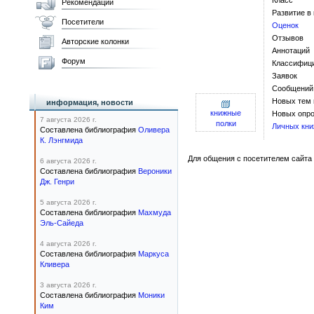
Класс
Рекомендации
Развитие в
Посетители
Оценок
Отзывов
Авторские колонки
Аннотаций
Форум
Классифиц
Заявок
Сообщений
Новых тем
информация, новости
книжные
Новых опро
7 августа 2026 г.
полки
Личных кни
Составлена библиография
Оливера
К. Лэнгмида
Для общения с посетителем сайта 
6 августа 2026 г.
Составлена библиография
Вероники
Дж. Генри
5 августа 2026 г.
Составлена библиография
Махмуда
Эль-Сайеда
4 августа 2026 г.
Составлена библиография
Маркуса
Кливера
3 августа 2026 г.
Составлена библиография
Моники
Ким