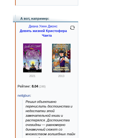
А вот, например:
Диана Уинн Джонс
Девять жизней Кристофера
Чанта
2021
2013
Рейтинг:
8.04
(246)
netlgbun
:
Решил объективно
перечислить достоинства и
недостатки этой
замечательной книги и
растерялся. Достоинства
очевидны — равномерно
динамичный сюжет со
множеством волшебных тайн