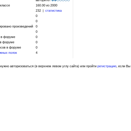
авторитет
 классе
160.00 из 2000
232 |
статистика
0
0
ировано произведений
0
0
 в форуме
0
 в форуме
0
сов в форуме
0
жных полок
4
нужно авторизоваться (в верхнем левом углу сайта) или пройти
регистрацию
, если Вы