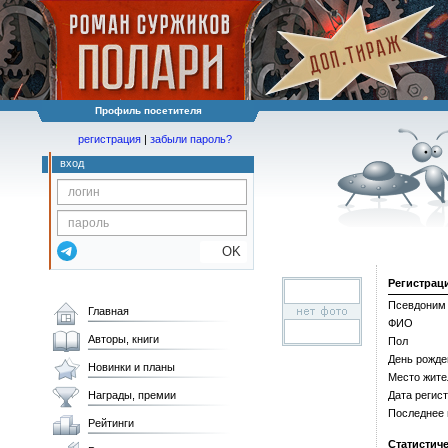
Профиль посетителя
регистрация
|
забыли пароль?
вход
OK
Регистрац
Псевдоним
Главная
ФИО
Авторы, книги
Пол
День рожде
Новинки и планы
Место жите
Награды, премии
Дата регис
Последнее
Рейтинги
Статистич