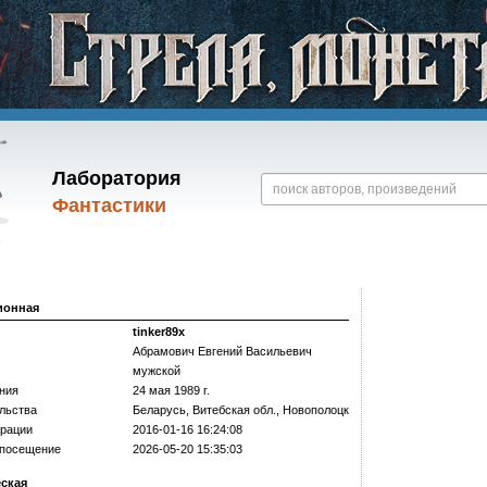
Лаборатория
Фантастики
ионная
tinker89x
Абрамович Евгений Васильевич
мужской
ния
24 мая 1989 г.
льства
Беларусь, Витебская обл., Новополоцк
трации
2016-01-16 16:24:08
 посещение
2026-05-20 15:35:03
еская