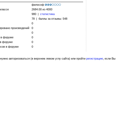
философ
 классе
2684.00 из 4000
980 |
статистика
78 | баллы за отзывы: 548
0
ировано произведений
0
0
 в форуме
0
 в форуме
0
сов в форуме
0
нужно авторизоваться (в верхнем левом углу сайта) или пройти
регистрацию
, если Вы