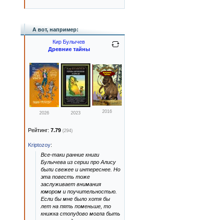
А вот, например:
Кир Булычев
Древние тайны
2016
2026
2023
Рейтинг:
7.79
(294)
Kriptozoy
:
Все-таки ранние книги
Булычева из серии про Алису
были свежее и интереснее. Но
эта повесть тоже
заслуживает внимания
юмором и поучительностью.
Если бы мне было хотя бы
лет на пять поменьше, то
книжка стопудово могла быть