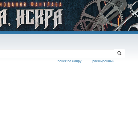
поиск по жанру
расширенный