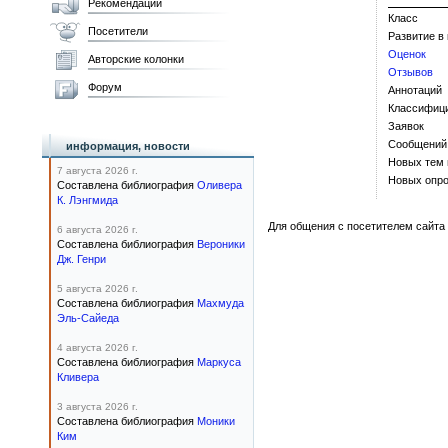
Рекомендации
Класс
Посетители
Развитие в
Оценок
Авторские колонки
Отзывов
Форум
Аннотаций
Классифиц
Заявок
Сообщений
информация, новости
Новых тем
7 августа 2026 г.
Новых опро
Составлена библиография
Оливера
К. Лэнгмида
Для общения с посетителем сайта 
6 августа 2026 г.
Составлена библиография
Вероники
Дж. Генри
5 августа 2026 г.
Составлена библиография
Махмуда
Эль-Сайеда
4 августа 2026 г.
Составлена библиография
Маркуса
Кливера
3 августа 2026 г.
Составлена библиография
Моники
Ким