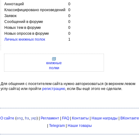
Аннотаций
0
Классифицировано произведений
0
Заявок
0
Сообщений в форуме
0
Новых тем в форуме
0
Новых опросов в форуме
0
Личных книжных полок
1
книжные
полки
Для общения с посетителем сайта нужно авторизоваться (в верхнем левом
углу сайта) или пройти
регистрацию
, если Вы ещё этого не сделали.
О сайте
(
eng
,
fra
,
укр
) |
Регламент
|
FAQ
|
Контакты
|
Наши награды
|
ВКонтакте
|
Telegram
|
Наши товары