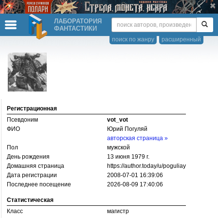
ЛАБОРАТОРИЯ
ФАНТАСТИКИ
поиск по жанру
расширенный
Регистрационная
Псевдоним
vot_vot
ФИО
Юрий Погуляй
авторская страница »
Пол
мужской
День рождения
13 июня 1979 г.
Домашняя страница
https://­author.today/­u/­poguliay
Дата регистрации
2008-07-01 16:39:06
Последнее посещение
2026-08-09 17:40:06
Статистическая
Класс
магистр