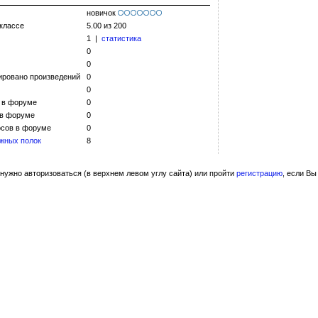
новичок
 классе
5.00 из 200
1 |
статистика
0
0
ировано произведений
0
0
 в форуме
0
 в форуме
0
сов в форуме
0
жных полок
8
нужно авторизоваться (в верхнем левом углу сайта) или пройти
регистрацию
, если Вы