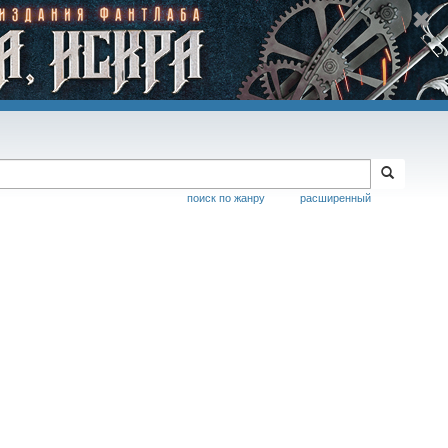
поиск по жанру
расширенный