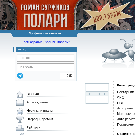
Профиль посетителя
регистрация
|
забыли пароль?
вход
OK
Регистрац
Псевдоним
Главная
ФИО
Авторы, книги
Пол
День рожде
Новинки и планы
Место жите
Награды, премии
Дата регис
Последнее
Рейтинги
Статистич