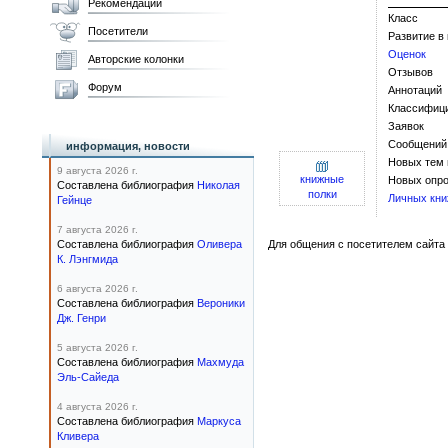
Рекомендации
Класс
Посетители
Развитие в
Оценок
Авторские колонки
Отзывов
Форум
Аннотаций
Классифиц
Заявок
Сообщений
информация, новости
Новых тем
9 августа 2026 г.
книжные
Новых опро
Составлена библиография
Николая
полки
Личных кни
Гейнце
7 августа 2026 г.
Составлена библиография
Оливера
Для общения с посетителем сайта 
К. Лэнгмида
6 августа 2026 г.
Составлена библиография
Вероники
Дж. Генри
5 августа 2026 г.
Составлена библиография
Махмуда
Эль-Сайеда
4 августа 2026 г.
Составлена библиография
Маркуса
Кливера