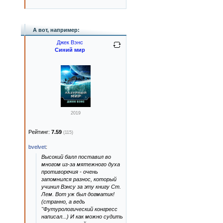
А вот, например:
Джек Вэнс
Синий мир
2019
Рейтинг:
7.59
(115)
bvelvet
:
Высокий балл поставил во
многом из-за мятежного духа
противоречия - очень
запомнился разнос, который
учинил Вэнсу за эту книгу Ст.
Лем. Вот уж был догматик!
(странно, а ведь
"Футурологический конгресс
написал...) И как можно судить