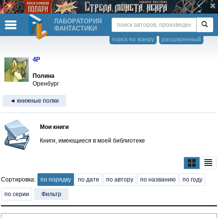
ЛАБОРАТОРИЯ
ФАНТАСТИКИ
поиск по жанру
расширенный
4P
Полина
Оренбург
◄ книжные полки
Мои книги
Книги, имеющиеся в моей библиотеке
Сортировка:
по порядку
по дате
по автору
по названию
по году
по серии
Фильтр