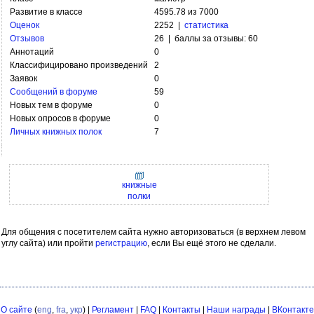
Развитие в классе
4595.78 из 7000
Оценок
2252 |
статистика
Отзывов
26 | баллы за отзывы: 60
Аннотаций
0
Классифицировано произведений
2
Заявок
0
Сообщений в форуме
59
Новых тем в форуме
0
Новых опросов в форуме
0
Личных книжных полок
7
книжные
полки
Для общения с посетителем сайта нужно авторизоваться (в верхнем левом
углу сайта) или пройти
регистрацию
, если Вы ещё этого не сделали.
О сайте
(
eng
,
fra
,
укр
) |
Регламент
|
FAQ
|
Контакты
|
Наши награды
|
ВКонтакте