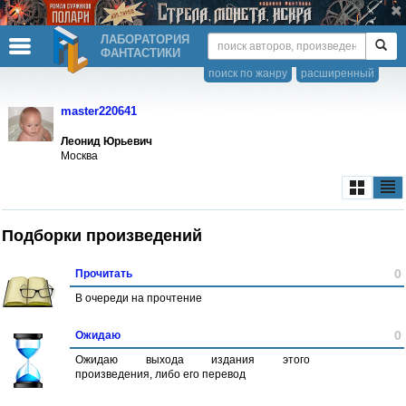
ЛАБОРАТОРИЯ
ФАНТАСТИКИ
поиск по жанру
расширенный
master220641
Леонид Юрьевич
Москва
Подборки произведений
0
Прочитать
В очереди на прочтение
0
Ожидаю
Ожидаю выхода издания этого
произведения, либо его перевод