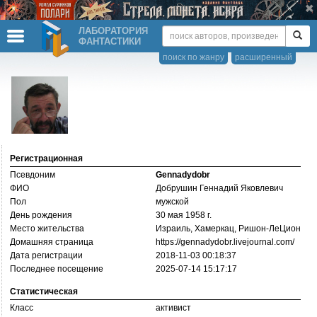
ЛАБОРАТОРИЯ
ФАНТАСТИКИ
поиск по жанру
расширенный
Регистрационная
Псевдоним
Gennadydobr
ФИО
Добрушин Геннадий Яковлевич
Пол
мужской
День рождения
30 мая 1958 г.
Место жительства
Израиль, Хамеркац, Ришон-ЛеЦион
Домашняя страница
https://­gennadydobr.livejournal.com/­
Дата регистрации
2018-11-03 00:18:37
Последнее посещение
2025-07-14 15:17:17
Статистическая
Класс
активист