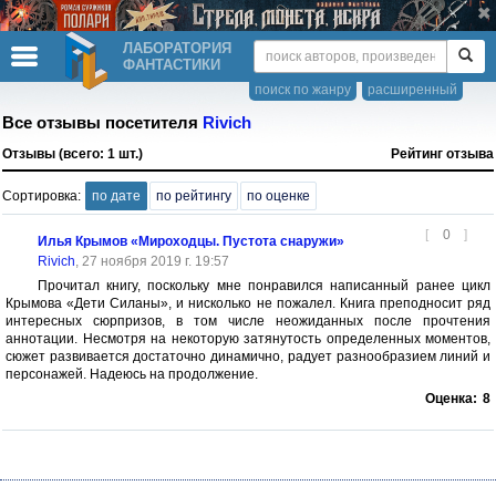
ЛАБОРАТОРИЯ
ФАНТАСТИКИ
поиск по жанру
расширенный
Все отзывы посетителя
Rivich
Отзывы (всего: 1 шт.)
Рейтинг отзыва
Сортировка:
по дате
по рейтингу
по оценке
[
0
]
Илья Крымов «Мироходцы. Пустота снаружи»
Rivich
, 27 ноября 2019 г. 19:57
Прочитал книгу, поскольку мне понравился написанный ранее цикл
Крымова «Дети Силаны», и нисколько не пожалел. Книга преподносит ряд
интересных сюрпризов, в том числе неожиданных после прочтения
аннотации. Несмотря на некоторую затянутость определенных моментов,
сюжет развивается достаточно динамично, радует разнообразием линий и
персонажей. Надеюсь на продолжение.
Оценка:
8