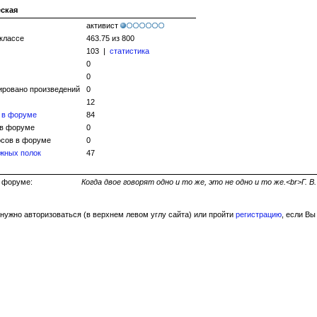
еская
активист
 классе
463.75 из 800
103 |
статистика
0
0
ировано произведений
0
12
 в форуме
84
 в форуме
0
сов в форуме
0
жных полок
47
ь на форуме:
Когда двое говорят одно и то же, это не одно и то же.<br>Г. В
нужно авторизоваться (в верхнем левом углу сайта) или пройти
регистрацию
, если Вы