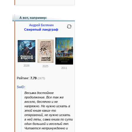
А вот, например:
Андрей Белянин
Свирепый ландграф
2026
2025
2011
Рейтинг:
7.79
(2475)
SwiD
:
Весьма достойное
продолжение. Все так же
весело, беспечно и не
напряжно. Не нужно искать в
этой книге каких-то
откровений, не нужно искать
в ней ляпы, сама книга по сути
один большой и веселый ляп.
Читается непринужденно и