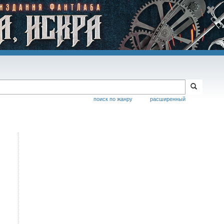
поиск по жанру
расширенный