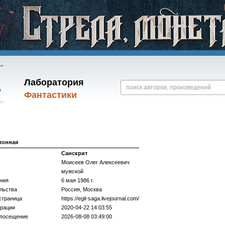
Лаборатория
Фантастики
ионная
Санскрит
Моисеев Олег Алексеевич
мужской
ния
6 мая 1986 г.
льства
Россия, Москва
страница
https://­egil-saga.livejournal.com/­
трации
2020-04-22 14:03:55
 посещение
2026-08-08 03:49:00