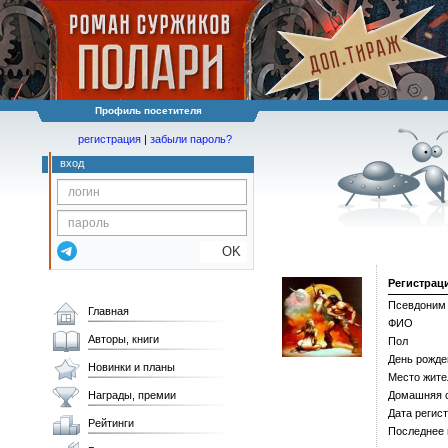
Профиль посетителя
регистрация
|
забыли пароль?
вход
OK
Регистрац
Псевдоним
Главная
ФИО
Авторы, книги
Пол
День рожде
Новинки и планы
Место жите
Награды, премии
Домашняя 
Дата регис
Рейтинги
Последнее