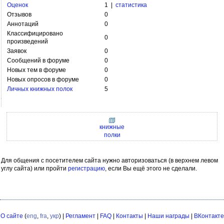
Оценок
1 |
статистика
Отзывов
0
Аннотаций
0
Классифицировано
0
произведений
Заявок
0
Сообщений в форуме
0
Новых тем в форуме
0
Новых опросов в форуме
0
Личных книжных полок
5
книжные
полки
Для общения с посетителем сайта нужно авторизоваться (в верхнем левом
углу сайта) или пройти
регистрацию
, если Вы ещё этого не сделали.
О сайте
(
eng
,
fra
,
укр
) |
Регламент
|
FAQ
|
Контакты
|
Наши награды
|
ВКонтакте