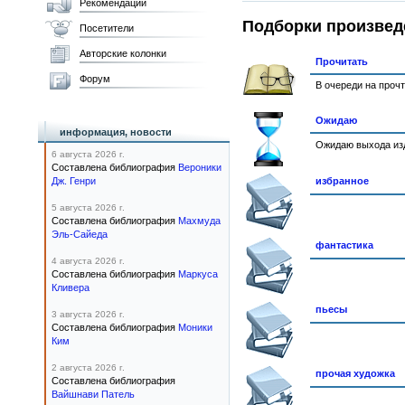
Рекомендации
Подборки произвед
Посетители
Авторские колонки
Прочитать
Форум
В очереди на проч
Ожидаю
информация, новости
Ожидаю выхода изд
6 августа 2026 г.
Составлена библиография
Вероники
Дж. Генри
избранное
5 августа 2026 г.
Составлена библиография
Махмуда
Эль-Сайеда
фантастика
4 августа 2026 г.
Составлена библиография
Маркуса
Кливера
пьесы
3 августа 2026 г.
Составлена библиография
Моники
Ким
2 августа 2026 г.
прочая художка
Составлена библиография
Вайшнави Патель