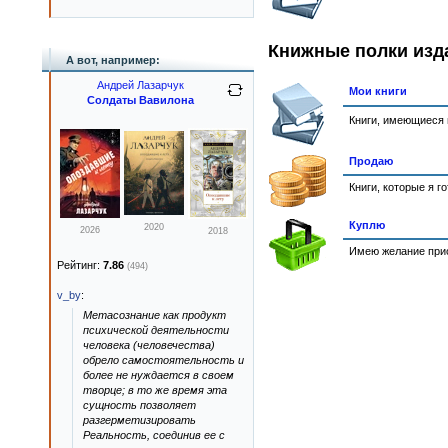
Книжные полки изд
А вот, например:
Андрей Лазарчук
Мои книги
Солдаты Вавилона
Книги, имеющиеся 
Продаю
Книги, которые я г
Куплю
2020
2026
2018
Имею желание прио
Рейтинг:
7.86
(494)
v_by
:
Метасознание как продукт
психической деятельности
человека (человечества)
обрело самостоятельность и
более не нуждается в своем
творце; в то же время эта
сущность позволяет
разгерметизировать
Реальность, соединив ее с