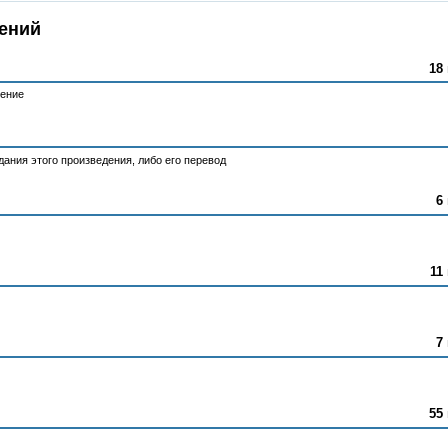
ений
18 
тение
ания этого произведения, либо его перевод
6
11
7
55 