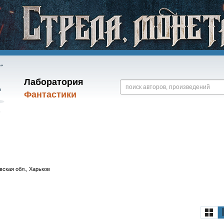
Лаборатория
Фантастики
вская обл., Харьков