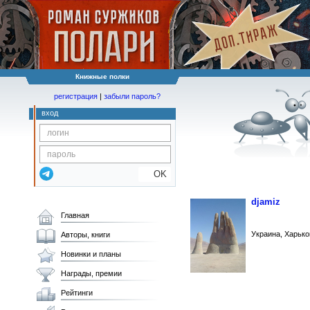
Книжные полки
регистрация
|
забыли пароль?
вход
OK
djamiz
Главная
Украина, Харько
Авторы, книги
Новинки и планы
Награды, премии
Рейтинги