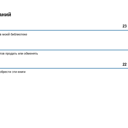
аний
23 
в моей библиотеке
отов продать или обменять
22 
брести эти книги