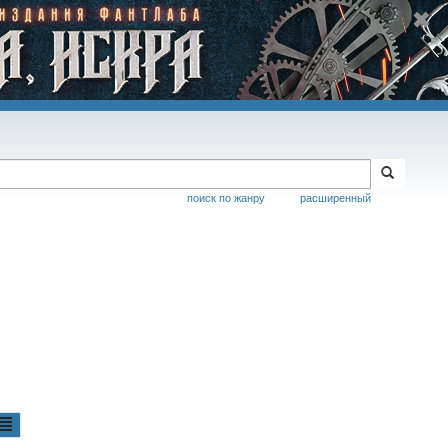
поиск по жанру
расширенный