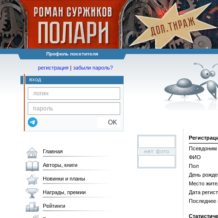
Профиль посетителя
регистрация
|
забыли пароль?
вход
OK
Регистрац
Псевдоним
Главная
ФИО
Авторы, книги
Пол
День рожде
Новинки и планы
Место жите
Награды, премии
Дата регис
Последнее
Рейтинги
Статистич