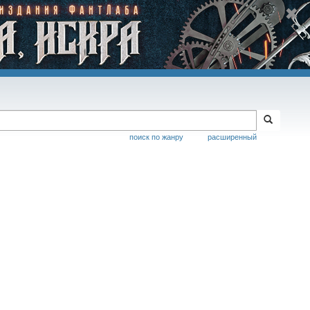
поиск по жанру
расширенный