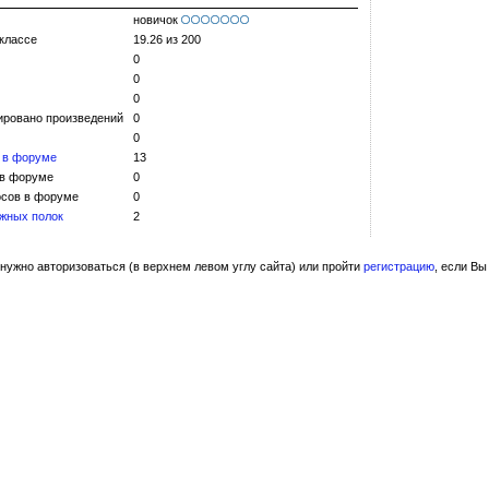
новичок
 классе
19.26 из 200
0
0
0
ировано произведений
0
0
 в форуме
13
 в форуме
0
сов в форуме
0
жных полок
2
нужно авторизоваться (в верхнем левом углу сайта) или пройти
регистрацию
, если Вы