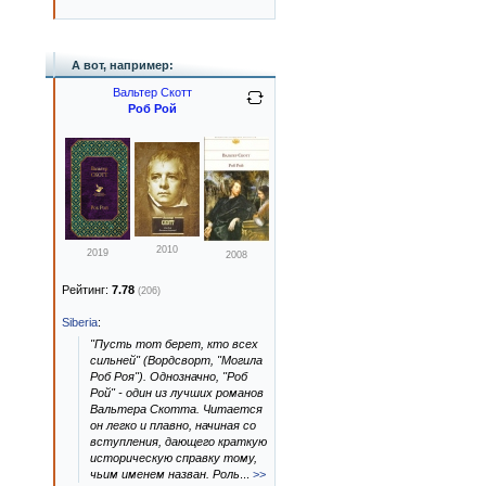
А вот, например:
Вальтер Скотт
Роб Рой
2010
2019
2008
Рейтинг:
7.78
(206)
Siberia
:
"Пусть тот берет, кто всех
сильней" (Вордсворт, "Могила
Роб Роя"). Однозначно, "Роб
Рой" - один из лучших романов
Вальтера Скотта. Читается
он легко и плавно, начиная со
вступления, дающего краткую
историческую справку тому,
чьим именем назван. Роль
...
>>