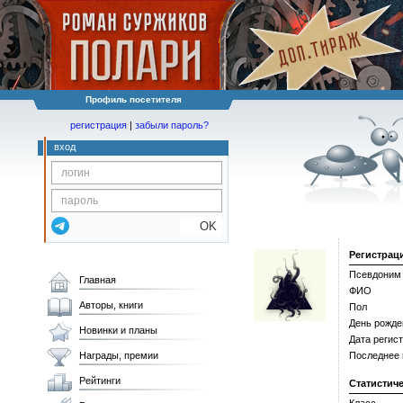
Профиль посетителя
регистрация
|
забыли пароль?
вход
OK
Регистрац
Псевдоним
Главная
ФИО
Авторы, книги
Пол
День рожде
Новинки и планы
Дата регис
Награды, премии
Последнее
Рейтинги
Статистич