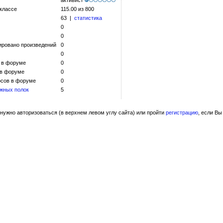
активист
 классе
115.00 из 800
63 |
статистика
0
0
ировано произведений
0
0
 в форуме
0
 в форуме
0
сов в форуме
0
жных полок
5
нужно авторизоваться (в верхнем левом углу сайта) или пройти
регистрацию
, если Вы