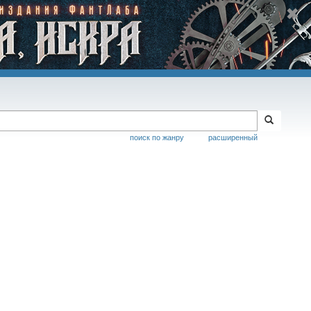
поиск по жанру
расширенный