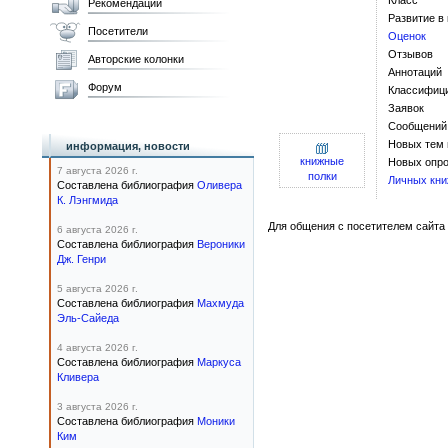
Класс
Рекомендации
Развитие в
Посетители
Оценок
Отзывов
Авторские колонки
Аннотаций
Форум
Классифиц
Заявок
Сообщений
Новых тем
информация, новости
книжные
Новых опро
7 августа 2026 г.
полки
Личных кни
Составлена библиография
Оливера
К. Лэнгмида
Для общения с посетителем сайта 
6 августа 2026 г.
Составлена библиография
Вероники
Дж. Генри
5 августа 2026 г.
Составлена библиография
Махмуда
Эль-Сайеда
4 августа 2026 г.
Составлена библиография
Маркуса
Кливера
3 августа 2026 г.
Составлена библиография
Моники
Ким