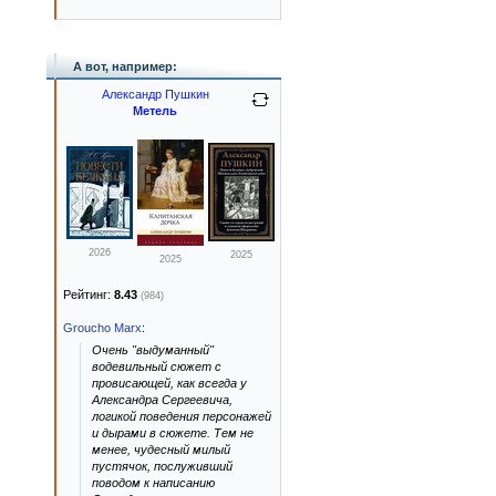
А вот, например:
Александр Пушкин
Метель
2026
2025
2025
Рейтинг:
8.43
(984)
Groucho Marx
:
Очень "выдуманный"
водевильный сюжет с
провисающей, как всегда у
Александра Сергеевича,
логикой поведения персонажей
и дырами в сюжете. Тем не
менее, чудесный милый
пустячок, послуживший
поводом к написанию